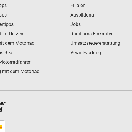
ipps
Filialen
ipps
Ausbildung
ertipps
Jobs
d im Herzen
Rund ums Einkaufen
mit dem Motorrad
Umsatzsteuererstattung
s Bike
Verantwortung
Motorradfahrer
 mit dem Motorrad
ler
d