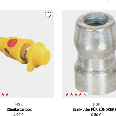
NGK
NGK
Zündkerzenbox
Sae Mutter FÜR ZÜNDKER
1
1
4,99 €
0,50 €