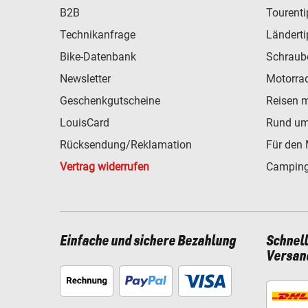
B2B
Tourent
Technikanfrage
Ländert
Bike-Datenbank
Schraub
Newsletter
Motorra
Geschenkgutscheine
Reisen 
LouisCard
Rund um
Rücksendung/Reklamation
Für den 
Vertrag widerrufen
Camping
Einfache und sichere Bezahlung
Schnel
Versan