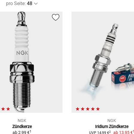
pro Seite
:
NGK
NGK
Zündkerze
Iridium Zündkerze
1
ab
2,99 €
ab
13,95 €
2
UVP 14,99 €