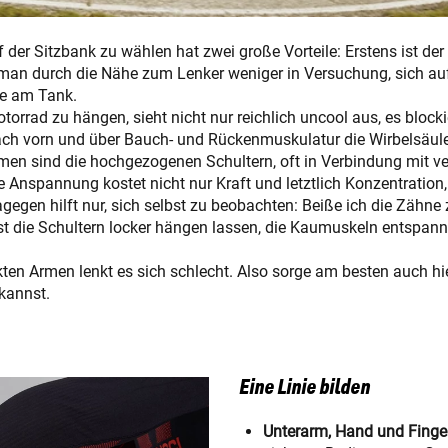
f der Sitzbank zu wählen hat zwei große Vorteile: Erstens ist 
an durch die Nähe zum Lenker weniger in Versuchung, sich auf
ne am Tank.
rrad zu hängen, sieht nicht nur reichlich uncool aus, es blocki
ch vorn und über Bauch- und Rückenmuskulatur die Wirbelsäule
en sind die hochgezogenen Schultern, oft in Verbindung mit ve
nspannung kostet nicht nur Kraft und letztlich Konzentration,
Dagegen hilft nur, sich selbst zu beobachten: Beiße ich die Zäh
t die Schultern locker hängen lassen, die Kaumuskeln entspanne
en Armen lenkt es sich schlecht. Also sorge am besten auch hier
kannst.
Eine Linie bilden
Unterarm, Hand und Finger 