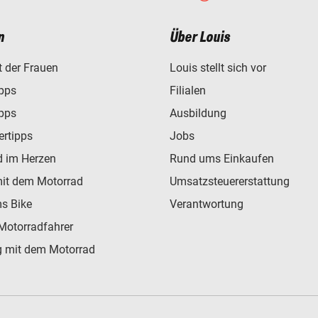
n
Über Louis
t der Frauen
Louis stellt sich vor
ipps
Filialen
ipps
Ausbildung
ertipps
Jobs
d im Herzen
Rund ums Einkaufen
mit dem Motorrad
Umsatzsteuererstattung
s Bike
Verantwortung
Motorradfahrer
 mit dem Motorrad