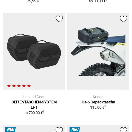
1
1
79,99 €
ab
30,00 €
Legend Gear
Kriega
SEITENTASCHEN-SYSTEM
Os-6 Gepäcktasche
1
LH1
115,00 €
1
ab
700,00 €
NEU
NEU