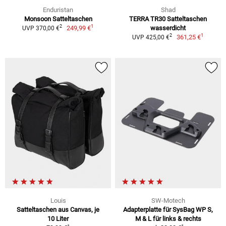
Enduristan
Shad
Monsoon Satteltaschen
TERRA TR30 Satteltaschen
1
2
249,99 €
wasserdicht
UVP 370,00 €
1
2
361,25 €
UVP 425,00 €
Louis
SW-Motech
Satteltaschen aus Canvas, je
Adapterplatte für SysBag WP S,
10 Liter
M & L für links & rechts