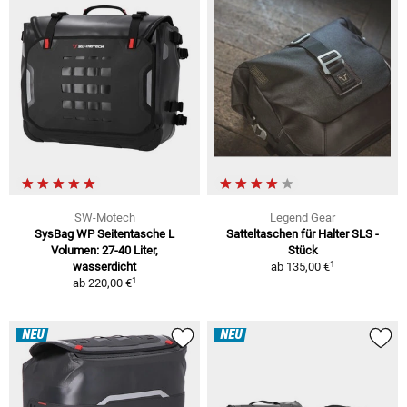
SW-Motech
Legend Gear
SysBag WP Seitentasche L
Satteltaschen für Halter SLS -
Volumen: 27-40 Liter,
Stück
1
wasserdicht
ab
135,00 €
1
ab
220,00 €
NEU
NEU