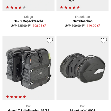
Kriega
Enduristan
Os-32 Gepäcktasche
Satteltaschen
1
1
2
2
308,75 €
149,00 €
UVP 325,00 €
UVP 300,00 €
Givi
Givi
Gravel T Satteltaschen 35/35
Monokey WL900B