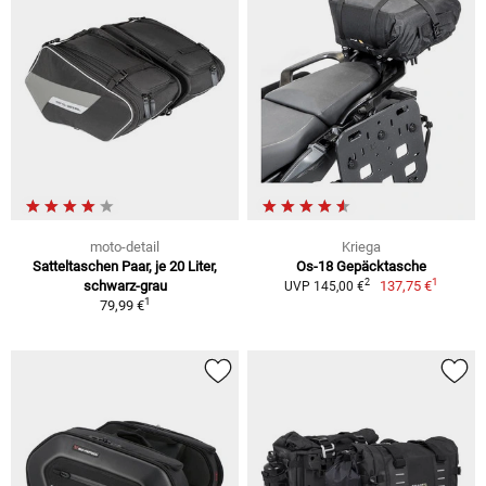
moto-detail
Kriega
Satteltaschen Paar, je 20 Liter,
Os-18 Gepäcktasche
1
2
schwarz-grau
137,75 €
UVP 145,00 €
1
79,99 €