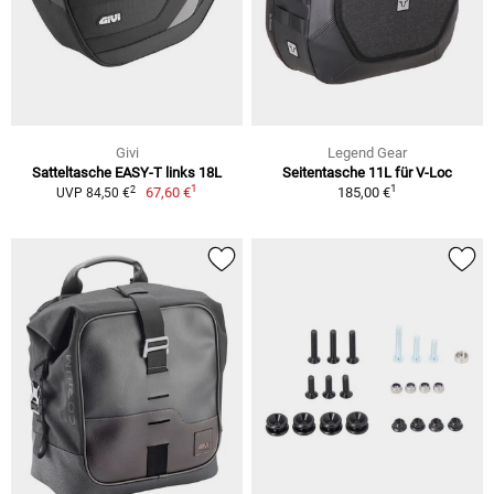
Givi
Legend Gear
Satteltasche EASY-T links 18L
Seitentasche 11L für V-Loc
1
1
2
67,60 €
185,00 €
UVP 84,50 €