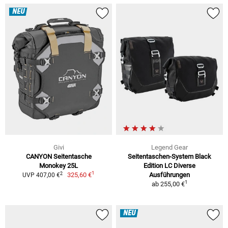
NEU
Givi
Legend Gear
CANYON Seitentasche
Seitentaschen-System Black
Monokey 25L
Edition LC Diverse
1
2
325,60 €
Ausführungen
UVP 407,00 €
1
ab
255,00 €
NEU