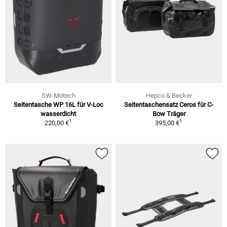
SW-Motech
Hepco & Becker
Seitentasche WP 16L für V-Loc
Seitentaschensatz Ceros für C-
wasserdicht
Bow Träger
1
1
220,00 €
395,00 €