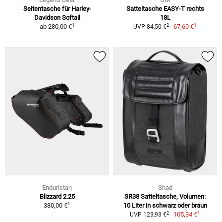
Seitentasche für Harley-
Satteltasche EASY-T rechts
Davidson Softail
18L
1
1
2
ab
280,00 €
67,60 €
UVP 84,50 €
Enduristan
Shad
Blizzard 2.25
SR38 Satteltasche, Volumen:
1
380,00 €
10 Liter in schwarz oder braun
1
2
105,34 €
UVP 123,93 €