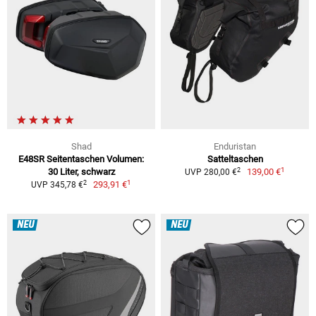
Shad
Enduristan
E48SR Seitentaschen Volumen:
Satteltaschen
1
2
30 Liter, schwarz
139,00 €
UVP 280,00 €
1
2
293,91 €
UVP 345,78 €
NEU
NEU