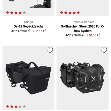
Kriega
Hepco & Becker
Os-12 Gepäcktasche
Softtaschen Street 2020 Für C-
1
2
122,55 €
Bow System
UVP 129,00 €
1
2
240,00 €
UVP 270,00 €