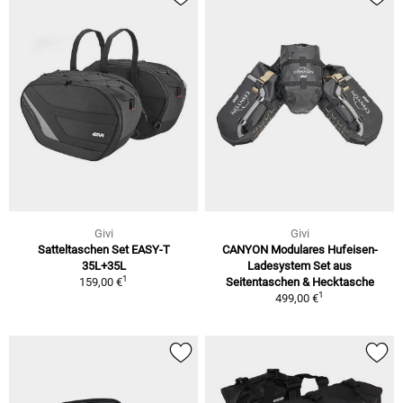
Givi
Givi
Satteltaschen Set EASY-T
CANYON Modulares Hufeisen-
35L+35L
Ladesystem Set aus
1
159,00 €
Seitentaschen & Hecktasche
1
499,00 €