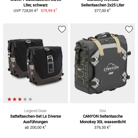
Liter, schwarz
Seitentaschen 2x25 Liter
1
1
2
579,99 €
377,00 €
UVP 728,00 €
Legend Gear
Givi
Satteltaschen-Set Ls Diverse
CANYON Seitentasche
Ausführungen
Monokey 30L wasserdicht
1
1
ab
200,00 €
376,50 €