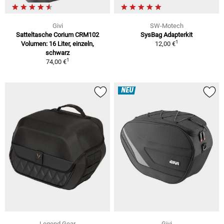
Givi
SW-Motech
Satteltasche Corium CRM102
SysBag Adapterkit
1
Volumen: 16 Liter, einzeln,
12,00 €
schwarz
1
74,00 €
NEU
Legend Gear
Givi