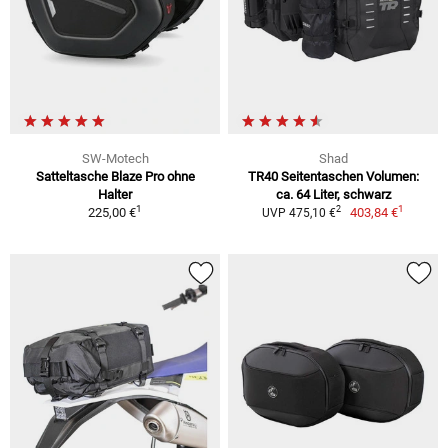
SW-Motech
Shad
Satteltasche Blaze Pro ohne
TR40 Seitentaschen Volumen:
Halter
ca. 64 Liter, schwarz
1
1
2
225,00 €
403,84 €
UVP 475,10 €