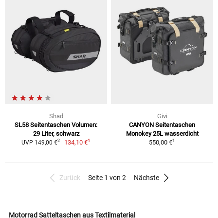
Shad
Givi
SL58 Seitentaschen Volumen:
CANYON Seitentaschen
29 Liter, schwarz
Monokey 25L wasserdicht
1
1
2
134,10 €
550,00 €
UVP 149,00 €
Zurück
Seite 1 von 2
Nächste
Motorrad Satteltaschen aus Textilmaterial