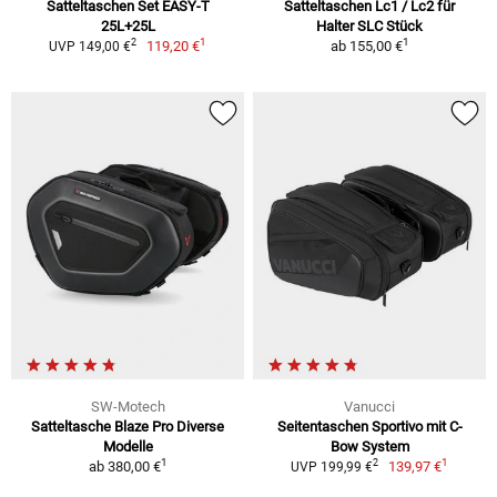
Satteltaschen Set EASY-T
Satteltaschen Lc1 / Lc2 für
25L+25L
Halter SLC Stück
1
1
2
119,20 €
ab
155,00 €
UVP 149,00 €
SW-Motech
Vanucci
Satteltasche Blaze Pro Diverse
Seitentaschen Sportivo mit C-
Modelle
Bow System
1
1
2
ab
380,00 €
139,97 €
UVP 199,99 €