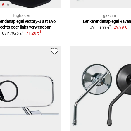
Highsider
gazzini
endenspiegel Victory-Blast Evo
Lenkerendenspiegel Rave
1
rechts oder links verwendbar
29,99 €
2
UVP 49,99 €
1
71,20 €
2
UVP 79,95 €