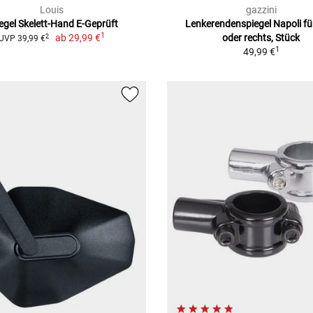
Louis
gazzini
egel Skelett-Hand E-Geprüft
Lenkerendenspiegel Napoli für
1
ab
29,99 €
oder rechts, Stück
2
UVP 39,99 €
1
49,99 €