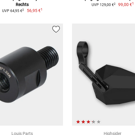
1
Rechts
99,00 €
2
UVP 129,00 €
1
56,95 €
2
UVP 64,95 €
Louis Parts
Highsider