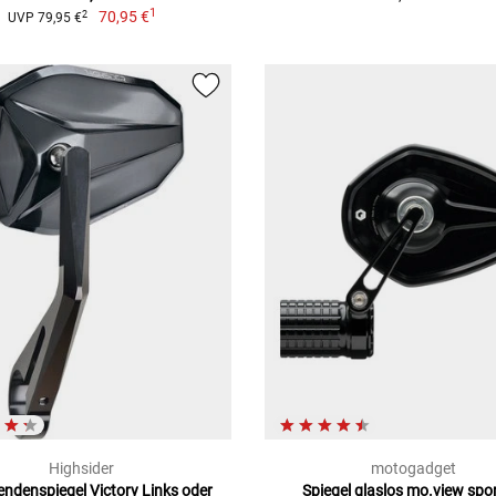
1
70,95 €
2
UVP 79,95 €
Highsider
motogadget
endenspiegel Victory Links oder
Spiegel glaslos mo.view spo