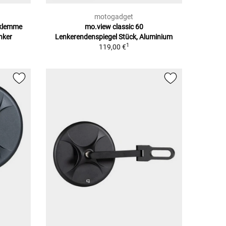
motogadget
rklemme
mo.view classic 60
nker
Lenkerendenspiegel Stück, Aluminium
1
119,00 €