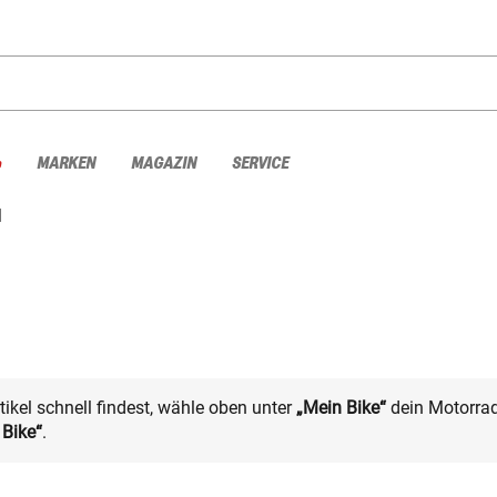
%
MARKEN
MAGAZIN
SERVICE
l
kel schnell findest, wähle oben unter
„Mein Bike“
dein Motorrad
 Bike“
.