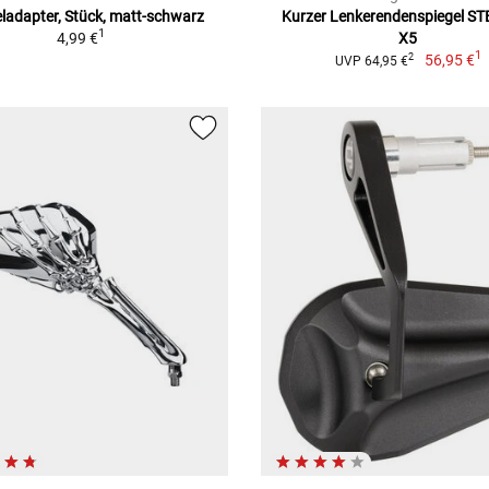
ladapter, Stück, matt-schwarz
Kurzer Lenkerendenspiegel S
1
4,99 €
X5
1
56,95 €
2
UVP 64,95 €