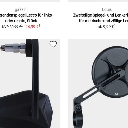
gazzini
Louis
rendenspiegel Lecco für links
Zweiteilige Spiegel- und Lenke
oder rechts, Stück
für metrische und zöllige Le
1
1
24,99 €
ab
9,99 €
2
UVP 39,99 €