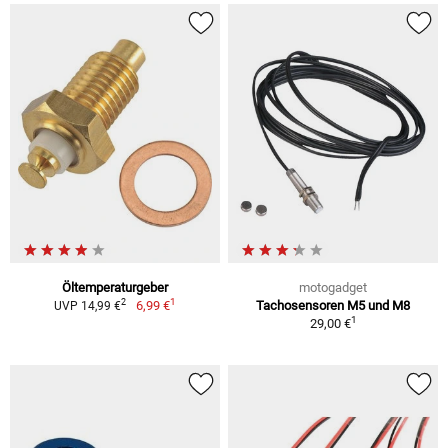
Öltemperaturgeber
motogadget
1
2
6,99 €
Tachosensoren M5 und M8
UVP 14,99 €
1
29,00 €