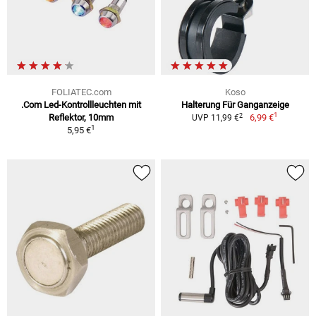
FOLIATEC.com
Koso
.Com Led-Kontrollleuchten mit
Halterung Für Ganganzeige
1
2
Reflektor, 10mm
6,99 €
UVP 11,99 €
1
5,95 €