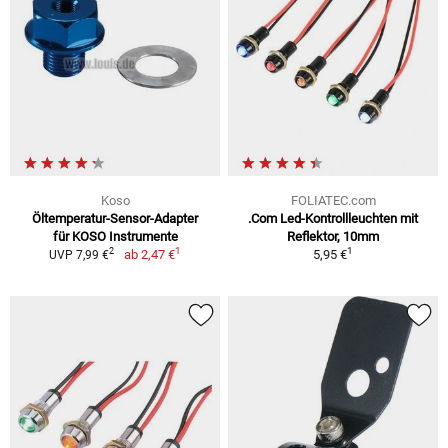
Koso
FOLIATEC.com
Öltemperatur-Sensor-Adapter
.Com Led-Kontrollleuchten mit
für KOSO Instrumente
Reflektor, 10mm
1
1
2
ab
2,47 €
5,95 €
UVP 7,99 €