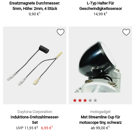
Ersatzmagnete Durchmesser:
L-Typ Halter Für
5mm, Höhe: 2mm, 4 Stück
Geschwindigkeitssensor
1
1
9,90 €
14,99 €
Daytona Corporation
motogadget
Induktions-Drehzahlmesser-
Mst Streamline Cup für
Set
motoscope tiny, schwarz
1
1
2
6,95 €
ab
99,00 €
UVP 11,95 €