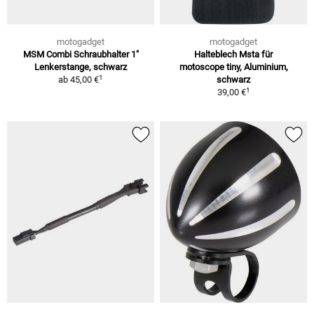
motogadget
motogadget
MSM Combi Schraubhalter 1"
Halteblech Msta für
Lenkerstange, schwarz
motoscope tiny, Aluminium,
1
ab
45,00 €
schwarz
1
39,00 €