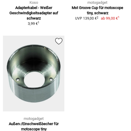
Koso
motogadget
Adapterkabel - Weißer
Mst Groove Cup für motoscope
Geschwindigkeitsadapter auf
tiny, schwarz
1
2
schwarz
ab
99,00 €
UVP 139,00 €
1
3,99 €
motogadget
Außen-/Einschweißbecher für
motoscope tiny