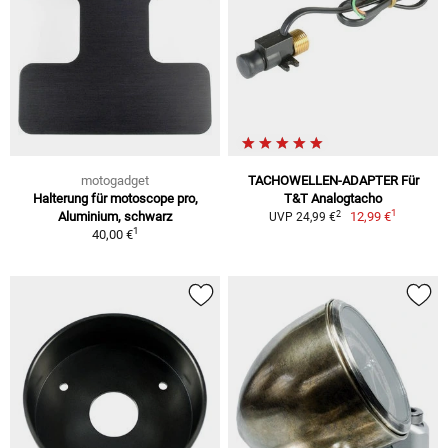
motogadget
TACHOWELLEN-ADAPTER Für
Halterung für motoscope pro,
T&T Analogtacho
1
2
Aluminium, schwarz
12,99 €
UVP 24,99 €
1
40,00 €