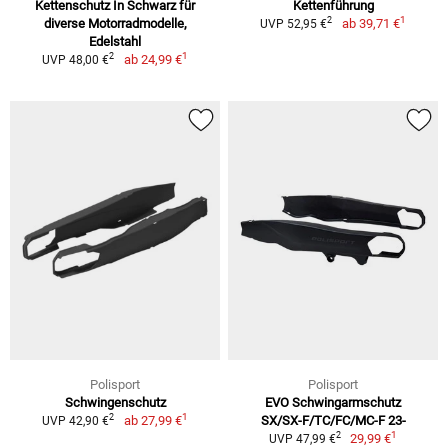
Kettenschutz In Schwarz für
Kettenführung
1
2
diverse Motorradmodelle,
ab
39,71 €
UVP 52,95 €
Edelstahl
1
2
ab
24,99 €
UVP 48,00 €
Polisport
Polisport
Schwingenschutz
EVO Schwingarmschutz
1
2
ab
27,99 €
SX/SX-F/TC/FC/MC-F 23-
UVP 42,90 €
1
2
29,99 €
UVP 47,99 €