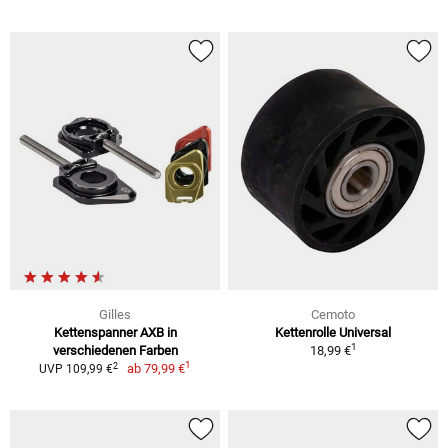
Gilles
Cemoto
Kettenspanner AXB in
Kettenrolle Universal
1
verschiedenen Farben
18,99 €
1
2
ab
79,99 €
UVP 109,99 €