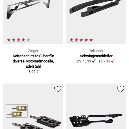
Zieger
Polisport
Kettenschutz In Silber für
Schwingenschleifer
1
2
diverse Motorradmodelle,
ab
7,19 €
UVP 8,99 €
Edelstahl
1
48,00 €