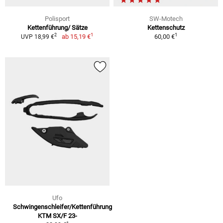
Polisport
SW-Motech
Kettenführung/ Sätze
Kettenschutz
1
1
2
ab
15,19 €
60,00 €
UVP 18,99 €
Ufo
Schwingenschleifer/Kettenführung
KTM SX/F 23-