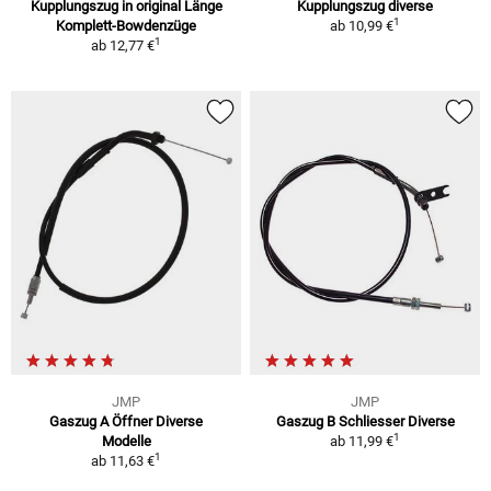
Kupplungszug in original Länge
Kupplungszug diverse
1
Komplett-Bowdenzüge
ab
10,99 €
1
ab
12,77 €
JMP
JMP
Gaszug A Öffner Diverse
Gaszug B Schliesser Diverse
1
Modelle
ab
11,99 €
1
ab
11,63 €