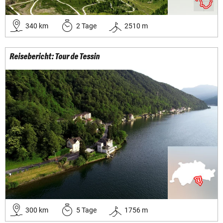
340
km
2
Tage
2510
m
Reisebericht: Tour de Tessin
300
km
5
Tage
1756
m