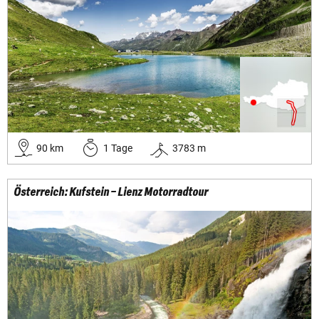
90
km
1
Tage
3783
m
Österreich: Kufstein – Lienz Motorradtour