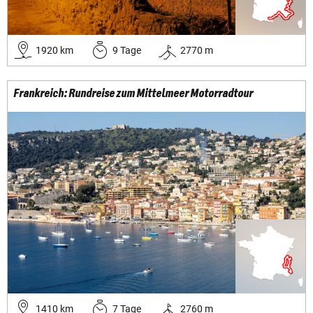
1920
km
9
Tage
2770
m
Frankreich: Rundreise zum Mittelmeer Motorradtour
1410
km
7
Tage
2760
m