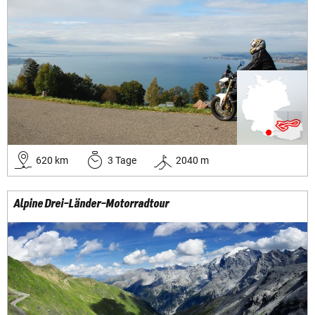
620
km
3
Tage
2040
m
Alpine Drei-Länder-Motorradtour