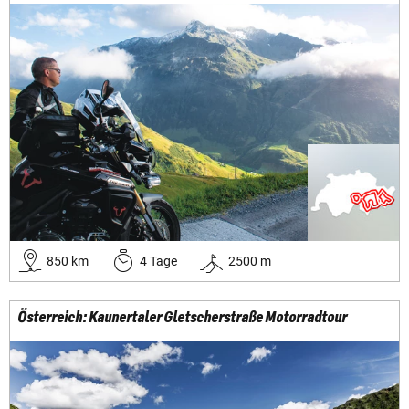
850
km
4
Tage
2500
m
Österreich: Kaunertaler Gletscherstraße Motorradtour