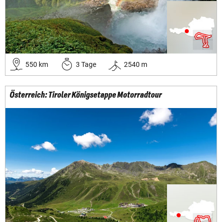
550
km
3
Tage
2540
m
Österreich: Tiroler Königsetappe Motorradtour