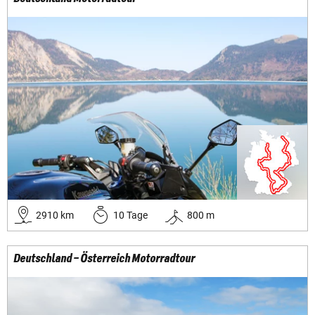
2910
km
10
Tage
800
m
Deutschland – Österreich Motorradtour