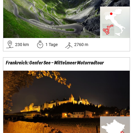
230
km
1
Tage
2760
m
Frankreich: Genfer See – Mittelmeer Motorradtour