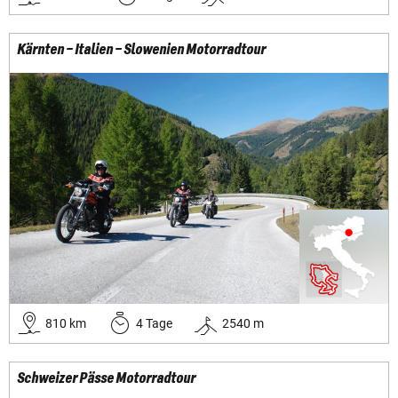
Kärnten – Italien – Slowenien Motorradtour
810
km
4
Tage
2540
m
Schweizer Pässe Motorradtour