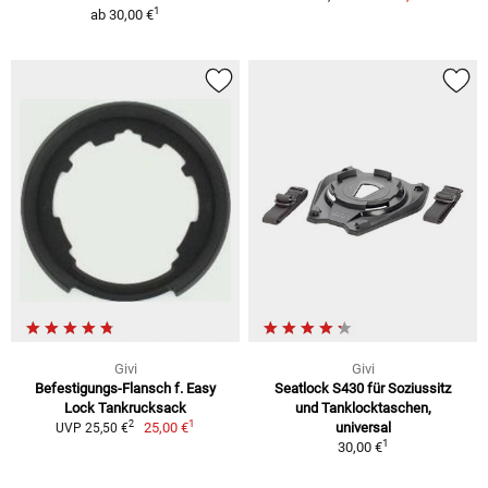
1
ab
30,00 €
Givi
Givi
Befestigungs-Flansch f. Easy
Seatlock S430 für Soziussitz
Lock Tankrucksack
und Tanklocktaschen,
1
2
25,00 €
universal
UVP 25,50 €
1
30,00 €