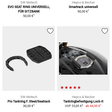
SW-Motech
Hepco & Becker
EVO SEAT RING UNIVERSELL,
Smartrack universell
1
FÜR SITZBANK
50,00 €
1
50,00 €
SW-Motech
Hepco & Becker
Pro Tankring F. Steel/Seatrack
Tankringbefestigung Lock-It
1
1
2
30,00 €
ab
44,00 €
UVP 55,00 €