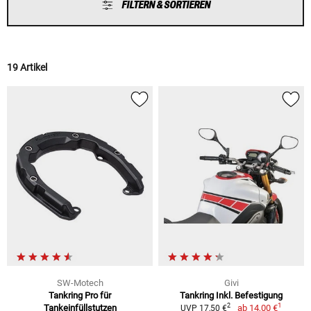
FILTERN & SORTIEREN
19 Artikel
SW-Motech
Givi
Tankring Pro für
Tankring Inkl. Befestigung
1
2
Tankeinfüllstutzen
ab
14,00 €
UVP 17,50 €