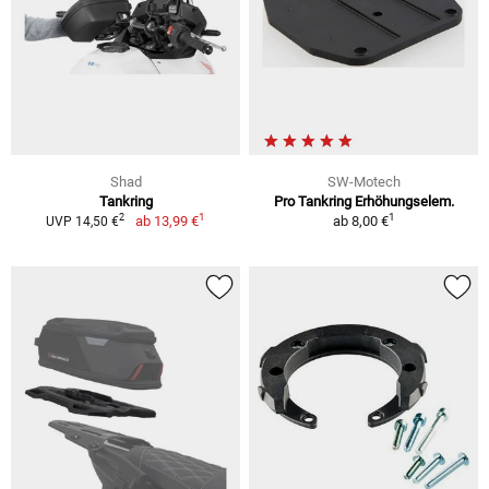
Shad
SW-Motech
Tankring
Pro Tankring Erhöhungselem.
1
1
2
ab
13,99 €
ab
8,00 €
UVP 14,50 €