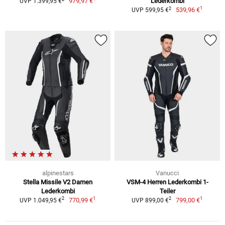
979,97 €
Lederkombi
UVP 1.399,95 €
1
2
539,96 €
UVP 599,95 €
alpinestars
Vanucci
Stella Missile V2 Damen
VSM-4 Herren Lederkombi 1-
Lederkombi
Teiler
1
1
2
2
770,99 €
799,00 €
UVP 1.049,95 €
UVP 899,00 €