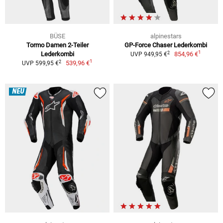
BÜSE
alpinestars
Tormo Damen 2-Teiler
GP-Force Chaser Lederkombi
1
2
Lederkombi
854,96 €
UVP 949,95 €
1
2
539,96 €
UVP 599,95 €
NEU