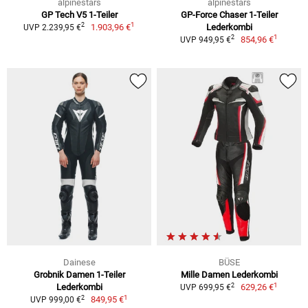
alpinestars
alpinestars
GP Tech V5 1-Teiler
GP-Force Chaser 1-Teiler
1
2
1.903,96 €
Lederkombi
UVP 2.239,95 €
1
2
854,96 €
UVP 949,95 €
Dainese
BÜSE
Grobnik Damen 1-Teiler
Mille Damen Lederkombi
1
2
Lederkombi
629,26 €
UVP 699,95 €
1
2
849,95 €
UVP 999,00 €