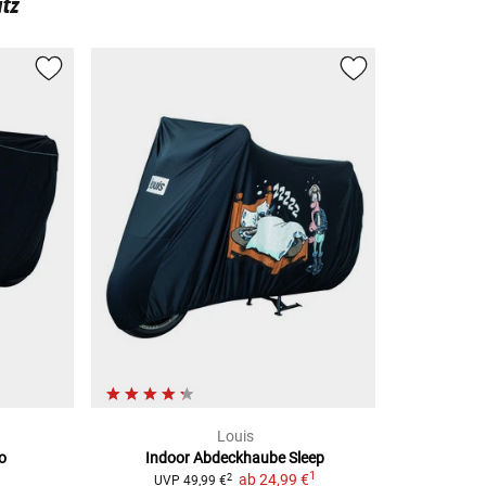
tz
Louis
o
Indoor Abdeckhaube Sleep
1
ab
24,99 €
2
UVP
49,99 €