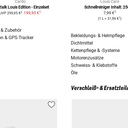
Cardo
Louis Care
alk Louis Edition - Einzelset
Schnellreiniger
Inhalt: 25
1
1
199,95 €
7,99 €
2
UVP
299,95 €
1
(
1 L
=
31,96 €
)
 & Zubehör
Bekleidungs- & Helmpflege
on & GPS-Tracker
Dichtmittel
Kettenpflege & -Systeme
Motorenzusätze
Schweiss- & Klebstoffe
Öle
Verschleiß- & Ersatzteil