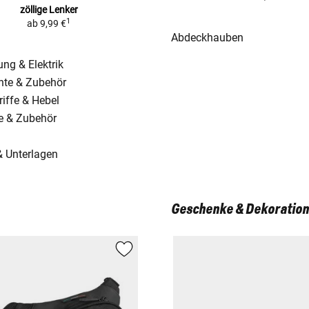
zöllige Lenker
1
ab
9,99 €
Abdeckhauben
ng & Elektrik
nte & Zubehör
riffe & Hebel
e & Zubehör
& Unterlagen
Geschenke & Dekoration