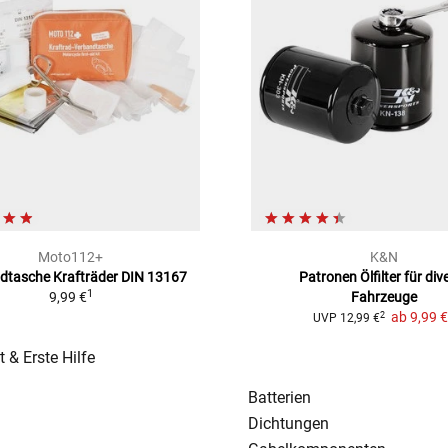
Moto112+
K&N
dtasche Krafträder
DIN 13167
Patronen Ölfilter
für div
1
9,99 €
Fahrzeuge
ab
9,99 
2
UVP
12,99 €
t & Erste Hilfe
Batterien
Dichtungen