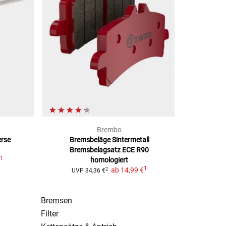
Brembo
erse
Bremsbeläge Sintermetall
Bremsbelagsatz ECE R90
1
€
homologiert
1
ab
14,99 €
2
UVP
34,36 €
Bremsen
Filter