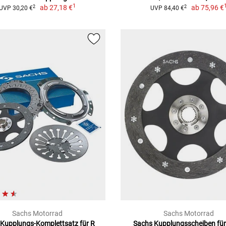
1
ab
27,18 €
ab
75,96 €
2
2
UVP 30,20 €
UVP 84,40 €
Sachs Motorrad
Sachs Motorrad
Kupplungs-Komplettsatz für R
Sachs Kupplungsscheiben f