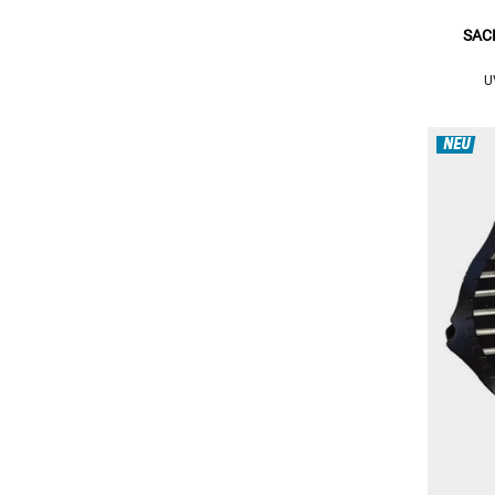
SACH
U
NEU