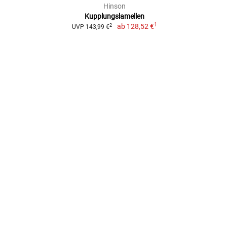
Hinson
Kupplungslamellen
1
ab
128,52 €
2
UVP 143,99 €