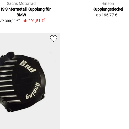
Sachs Motorrad
Hinson
S Sintermetall Kupplung für
Kupplungsdeckel
1
BMW
ab
196,77 €
1
ab
291,51 €
2
VP 300,00 €