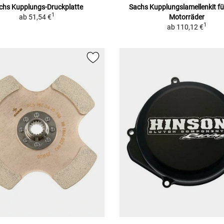
chs Kupplungs-Druckplatte
Sachs Kupplungslamellenkit 
1
ab
51,54 €
Motorräder
1
ab
110,12 €