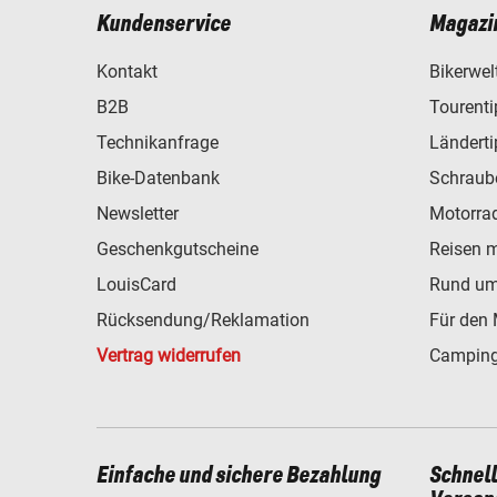
Kundenservice
Magazi
Kontakt
Bikerwel
B2B
Tourent
Technikanfrage
Ländert
Bike-Datenbank
Schraub
Newsletter
Motorra
Geschenkgutscheine
Reisen 
LouisCard
Rund um
Rücksendung/Reklamation
Für den 
Vertrag widerrufen
Camping
Einfache und sichere Bezahlung
Schnel