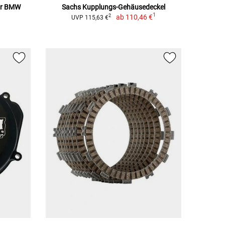
für BMW
Sachs Kupplungs-Gehäusedeckel
1
ab
110,46 €
2
UVP 115,63 €