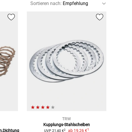
Sortieren nach
:
TRW
Kupplungs-Stahlscheiben
1
n,Dichtung
ab
19,26 €
2
UVP 21,40 €