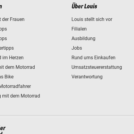
n
Über Louis
t der Frauen
Louis stellt sich vor
ipps
Filialen
ipps
Ausbildung
ertipps
Jobs
d im Herzen
Rund ums Einkaufen
mit dem Motorrad
Umsatzsteuererstattung
s Bike
Verantwortung
Motorradfahrer
 mit dem Motorrad
ler