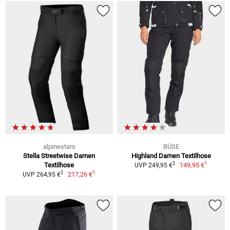
alpinestars
BÜSE
Stella Streetwise Damen
Highland Damen Textilhose
1
2
Textilhose
149,95 €
UVP 249,95 €
1
2
217,26 €
UVP 264,95 €