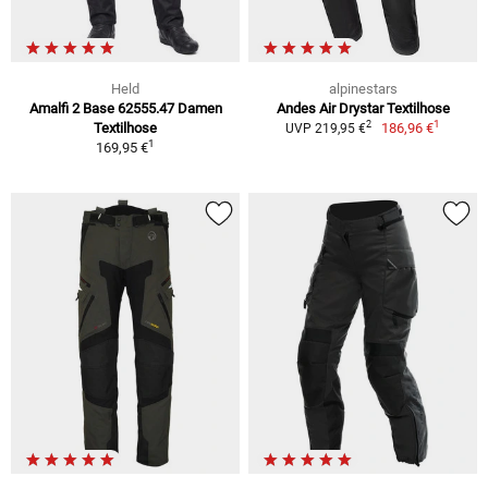
Held
alpinestars
Amalfi 2 Base 62555.47 Damen
Andes Air Drystar Textilhose
1
2
Textilhose
186,96 €
UVP 219,95 €
1
169,95 €