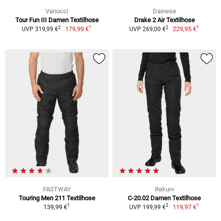
Vanucci
Dainese
Tour Fun III Damen Textilhose
Drake 2 Air Textilhose
1
1
2
2
179,99 €
229,95 €
UVP 319,99 €
UVP 269,00 €
FASTWAY
Rekurv
Touring Men 211 Textilhose
C-20.02 Damen Textilhose
1
1
2
139,99 €
119,97 €
UVP 199,99 €