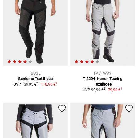
BÜSE
FASTWAY
Santerno Textilhose
T-2204 Herren Touring
1
2
118,96 €
Textilhose
UVP 139,95 €
1
2
79,99 €
UVP 99,99 €