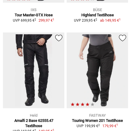
IXS
BÜSE
Tour Master-GTX Hose
Highland Textilhose
1
1
2
2
299,97 €
ab
149,95 €
UVP 699,95 €
UVP 239,95 €
Held
FASTWAY
Amalfi 2 Base 62555.47
Touring Women 201 Textilhose
1
2
Textilhose
179,99 €
UVP 199,99 €
1
2