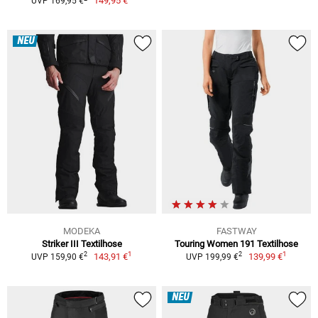
149,95 €
UVP 169,95 €
NEU
MODEKA
FASTWAY
Striker III Textilhose
Touring Women 191 Textilhose
1
1
2
2
143,91 €
139,99 €
UVP 159,90 €
UVP 199,99 €
NEU