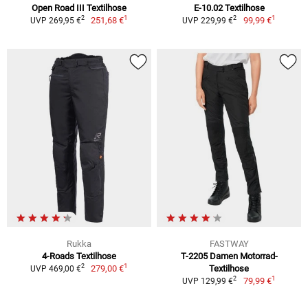
Open Road III Textilhose
E-10.02 Textilhose
1
1
2
2
251,68 €
99,99 €
UVP 269,95 €
UVP 229,99 €
Rukka
FASTWAY
4-Roads Textilhose
T-2205 Damen Motorrad-
1
2
279,00 €
Textilhose
UVP 469,00 €
1
2
79,99 €
UVP 129,99 €