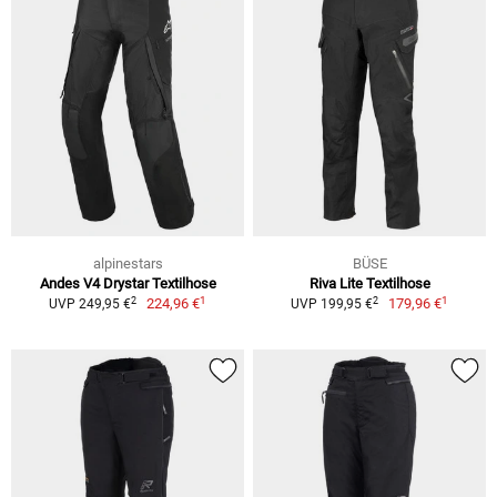
alpinestars
BÜSE
Andes V4 Drystar Textilhose
Riva Lite Textilhose
1
1
2
2
224,96 €
179,96 €
UVP 249,95 €
UVP 199,95 €