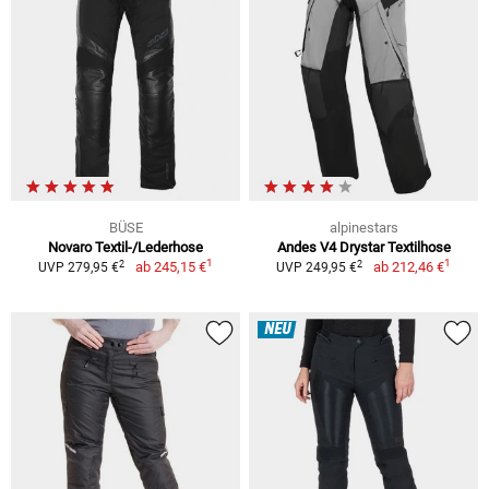
BÜSE
alpinestars
Novaro Textil-/Lederhose
Andes V4 Drystar Textilhose
1
1
2
2
ab
245,15 €
ab
212,46 €
UVP 279,95 €
UVP 249,95 €
NEU