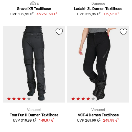
BÜSE
Dainese
Gravel XR Textilhose
Ladakh 3L Damen Textilhose
1
1
2
2
ab
251,68 €
179,95 €
UVP 279,95 €
UVP 329,95 €
Vanucci
Vanucci
Tour Fun II Damen Textilhose
VST-4 Damen Textilhose
1
1
2
2
149,97 €
249,99 €
UVP 319,99 €
UVP 269,99 €