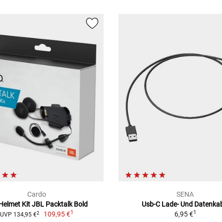
Cardo
SENA
Helmet Kit JBL Packtalk Bold
Usb-C Lade- Und Datenka
1
1
109,95 €
6,95 €
2
UVP 134,95 €