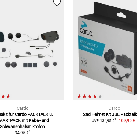
Cardo
Cardo
iokit für Cardo PACKTALK u.
2nd Helmet Kit JBL Packtal
MARTPACK mit Kabel- und
109,95 €
2
UVP 134,95 €
Schwanenhalsmikrofon
1
94,95 €