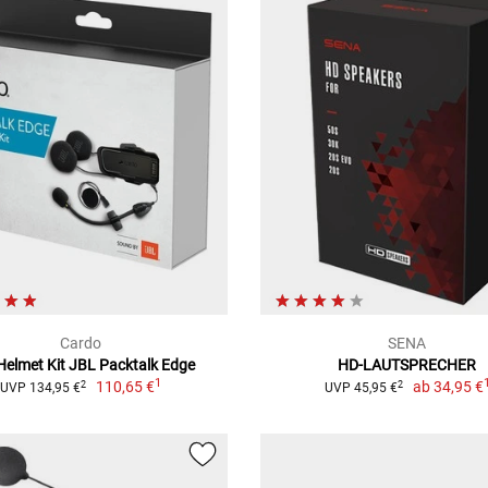
Cardo
SENA
Helmet Kit JBL Packtalk Edge
HD-LAUTSPRECHER
1
110,65 €
ab
34,95 €
2
2
UVP 134,95 €
UVP 45,95 €