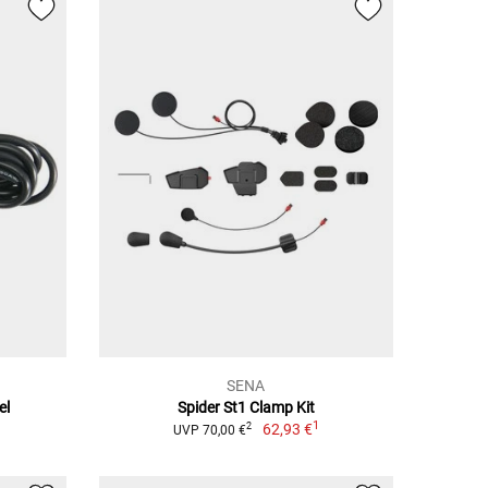
SENA
el
Spider St1 Clamp Kit
1
62,93 €
2
UVP 70,00 €