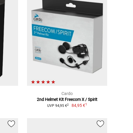
Cardo
2nd Helmet Kit Freecom X / Spirit
1
1
84,95 €
2
UVP 94,95 €