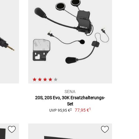
SENA
20S, 20S Evo, 30K Ersatzhalterungs-
Set
1
77,95 €
2
UVP 95,95 €