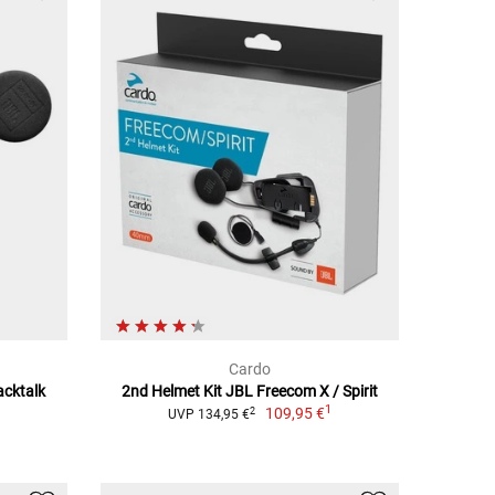
Cardo
acktalk
2nd Helmet Kit JBL Freecom X / Spirit
1
109,95 €
2
UVP 134,95 €