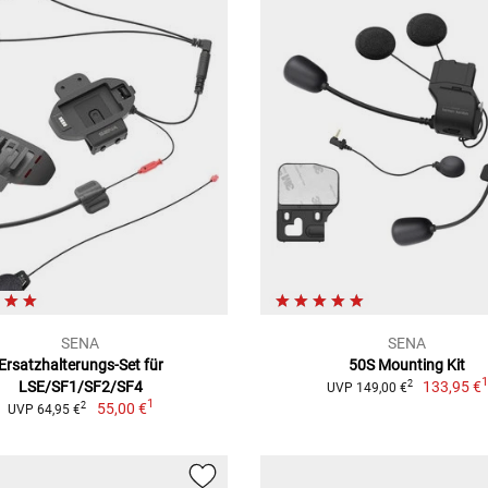
SENA
SENA
Ersatzhalterungs-Set für
50S Mounting Kit
LSE/SF1/SF2/SF4
133,95 €
2
UVP 149,00 €
1
55,00 €
2
UVP 64,95 €