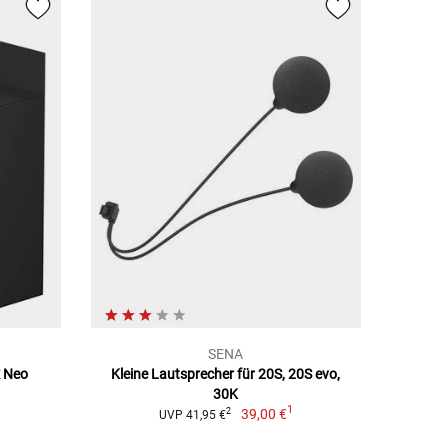
SENA
k Neo
Kleine Lautsprecher für 20S, 20S evo,
1
30K
1
39,00 €
2
UVP 41,95 €