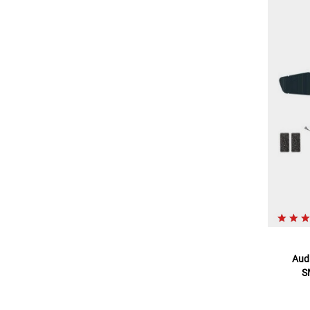
Aud
S