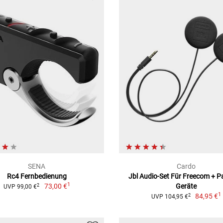
SENA
Cardo
Rc4 Fernbedienung
Jbl Audio-Set Für Freecom + P
1
73,00 €
Geräte
2
UVP 99,00 €
1
84,95 €
2
UVP 104,95 €