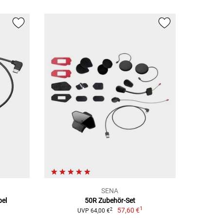
SENA
bel
50R Zubehör-Set
1
57,60 €
2
UVP 64,00 €