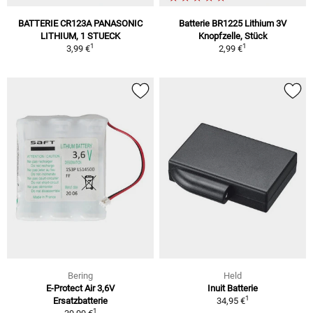
BATTERIE CR123A PANASONIC
Batterie BR1225 Lithium 3V
LITHIUM, 1 STUECK
Knopfzelle, Stück
1
1
3,99 €
2,99 €
Bering
Held
E-Protect Air 3,6V
Inuit Batterie
1
Ersatzbatterie
34,95 €
1