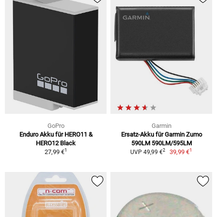
GoPro
Garmin
Enduro Akku für HERO11 &
Ersatz-Akku für Garmin Zumo
HERO12 Black
590LM 590LM/595LM
1
1
2
27,99 €
39,99 €
UVP 49,99 €