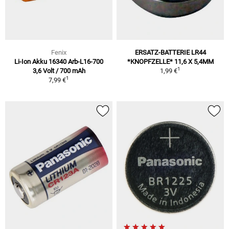
Fenix
ERSATZ-BATTERIE LR44
Li-Ion Akku 16340 Arb-L16-700
*KNOPFZELLE* 11,6 X 5,4MM
1
3,6 Volt / 700 mAh
1,99 €
1
7,99 €