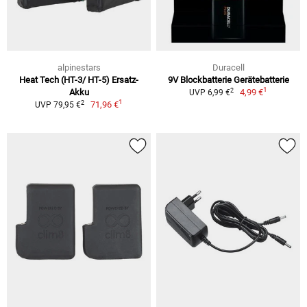
alpinestars
Duracell
Heat Tech (HT-3/ HT-5) Ersatz-
9V Blockbatterie Gerätebatterie
1
2
Akku
4,99 €
UVP 6,99 €
1
2
71,96 €
UVP 79,95 €