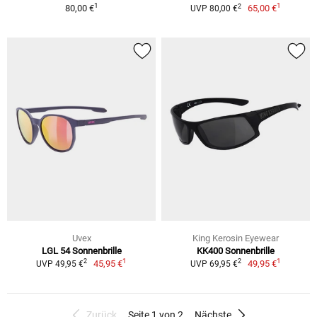
1
1
2
80,00 €
65,00 €
UVP 80,00 €
Uvex
King Kerosin Eyewear
LGL 54 Sonnenbrille
KK400 Sonnenbrille
1
1
2
2
45,95 €
49,95 €
UVP 49,95 €
UVP 69,95 €
Zurück
Seite 1 von 2
Nächste