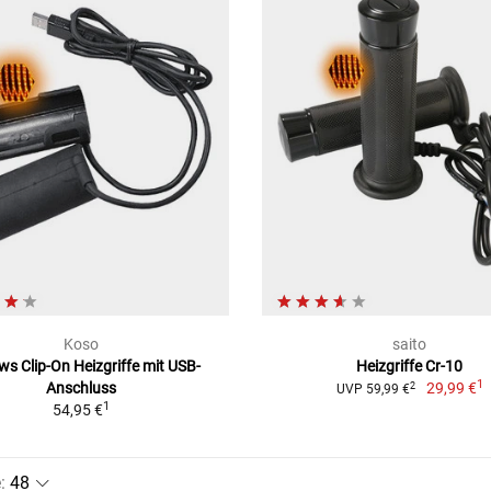
Koso
saito
ws Clip-On Heizgriffe mit USB-
Heizgriffe Cr-10
1
Anschluss
29,99 €
2
UVP 59,99 €
1
54,95 €
e
: