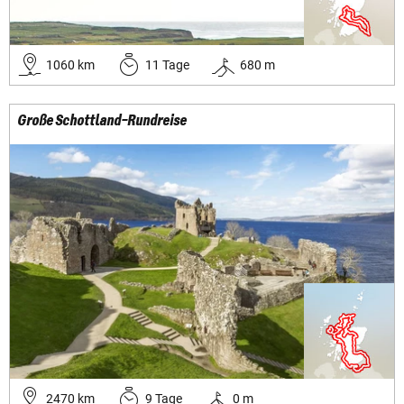
1060
km
11
Tage
680
m
Große Schottland-Rundreise
2470
km
9
Tage
0
m