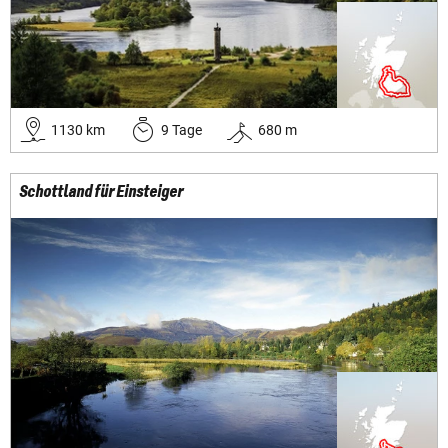
1130
km
9
Tage
680
m
Schottland für Einsteiger