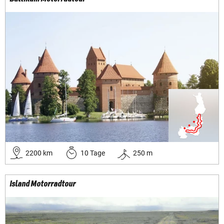
2200
km
10
Tage
250
m
Island Motorradtour