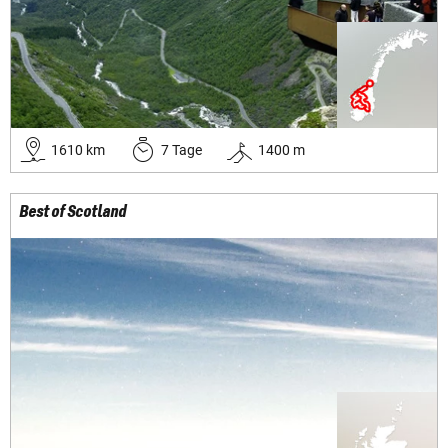
1610
km
7
Tage
1400
m
Best of Scotland