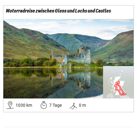
Motorradreise zwischen Glens und Lochs und Castles
1030
km
7
Tage
0
m