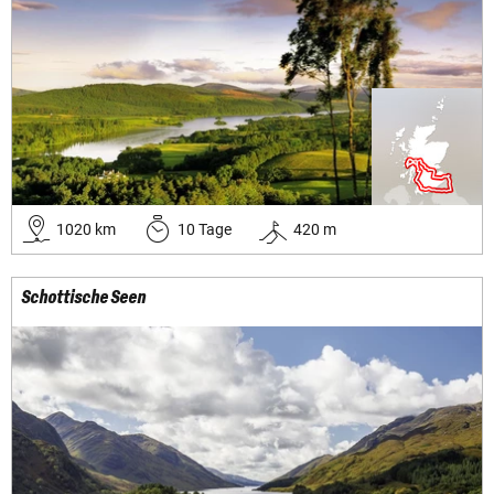
1020
km
10
Tage
420
m
Schottische Seen