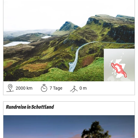
2000
km
7
Tage
0
m
Rundreise in Schottland