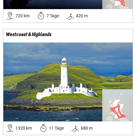
720
km
7
Tage
420
m
Westcoast & Highlands
1320
km
11
Tage
680
m