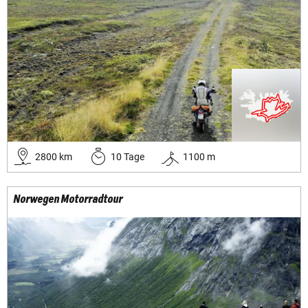
2800
km
10
Tage
1100
m
Norwegen Motorradtour