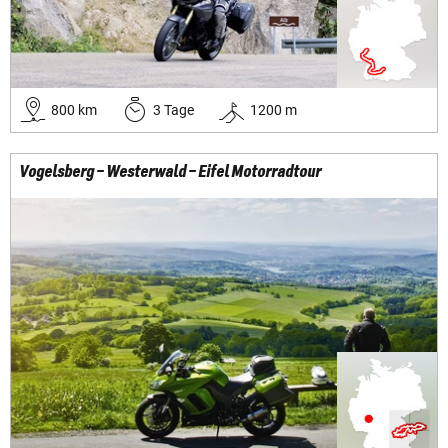
800
km
3
Tage
1200
m
Vogelsberg – Westerwald – Eifel Motorradtour