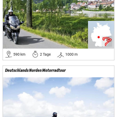
590
km
2
Tage
1000
m
Deutschlands Norden Motorradtour