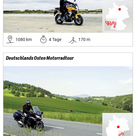
1080
km
4
Tage
170
m
Deutschlands Osten Motorradtour