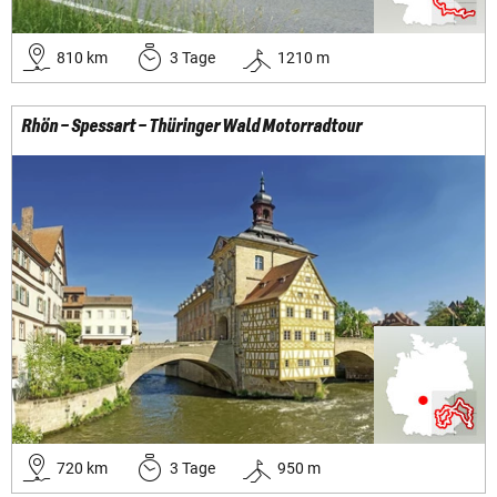
810
km
3
Tage
1210
m
Rhön – Spessart – Thüringer Wald Motorradtour
720
km
3
Tage
950
m