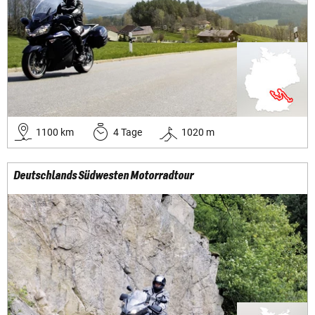
1100
km
4
Tage
1020
m
Deutschlands Südwesten Motorradtour