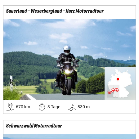
Sauerland – Weserbergland – Harz Motorradtour
670
km
3
Tage
830
m
Schwarzwald Motorradtour