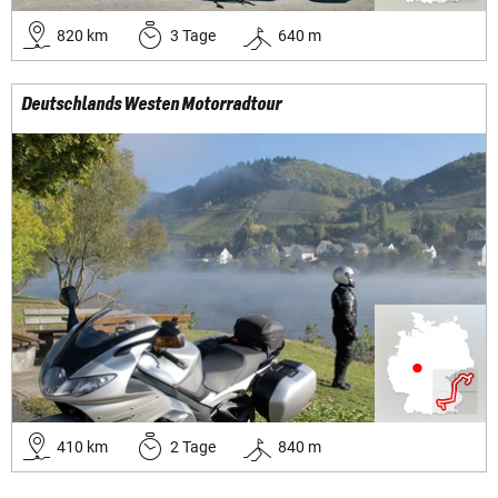
820
km
3
Tage
640
m
Deutschlands Westen Motorradtour
410
km
2
Tage
840
m