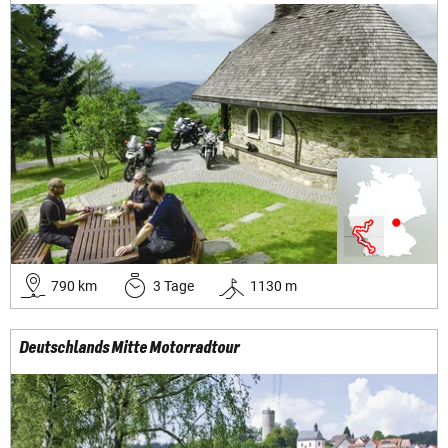
790
km
3
Tage
1130
m
Deutschlands Mitte Motorradtour