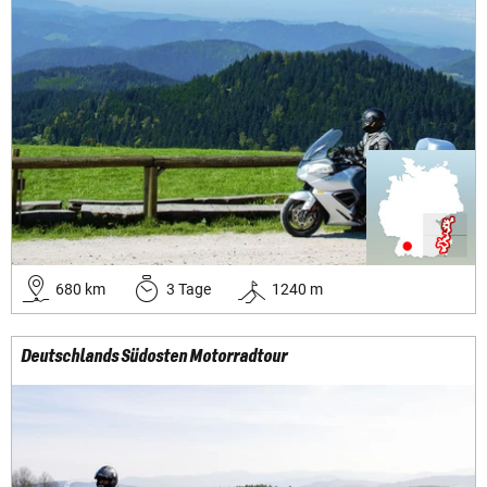
680
km
3
Tage
1240
m
Deutschlands Südosten Motorradtour