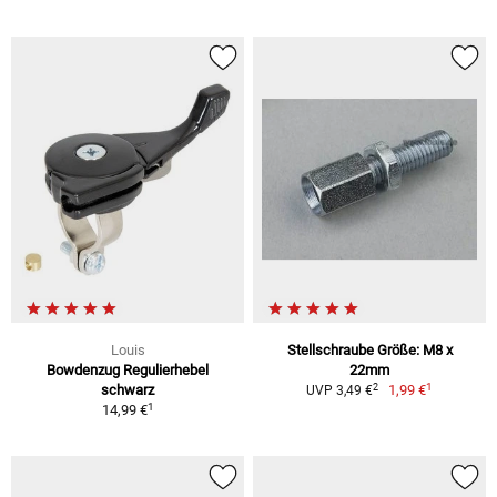
Louis
Stellschraube Größe: M8 x
Bowdenzug Regulierhebel
22mm
1
2
schwarz
1,99 €
UVP 3,49 €
1
14,99 €