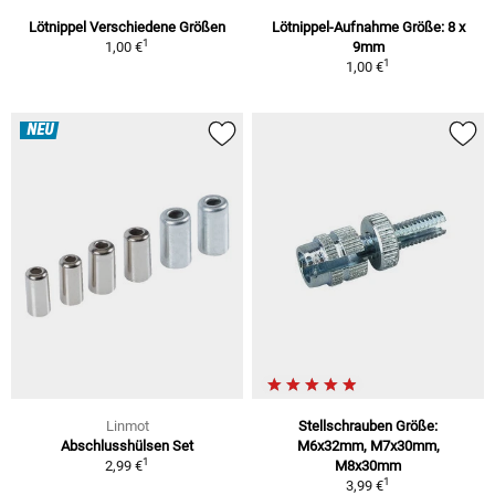
Lötnippel Verschiedene Größen
Lötnippel-Aufnahme Größe: 8 x
1
1,00 €
9mm
1
1,00 €
NEU
Linmot
Stellschrauben Größe:
Abschlusshülsen Set
M6x32mm, M7x30mm,
1
2,99 €
M8x30mm
1
3,99 €