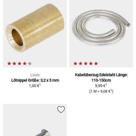
Louis
Kabelüberzug Edelstahl Länge:
Lötnippel Größe: 3,2 x 5 mm
110-150cm
1
1
1,00 €
9,99 €
1
(1 M = 9,08 €
)