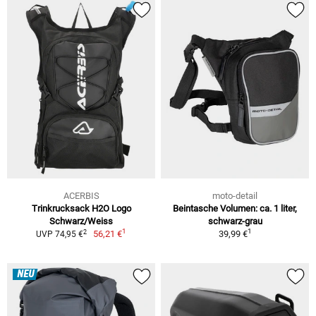
ACERBIS
moto-detail
Trinkrucksack H2O Logo
Beintasche Volumen: ca. 1 liter,
Schwarz/Weiss
schwarz-grau
1
1
2
56,21 €
39,99 €
UVP 74,95 €
NEU