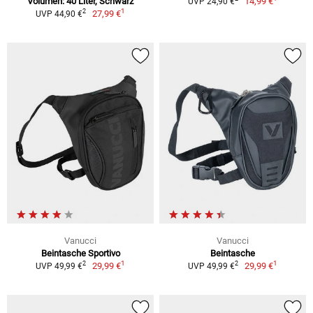
Volumen: 40 Liter, Schwarz
14,99 €
UVP 24,90 €
1
2
27,99 €
UVP 44,90 €
Vanucci
Vanucci
Beintasche Sportivo
Beintasche
1
1
2
2
29,99 €
29,99 €
UVP 49,99 €
UVP 49,99 €