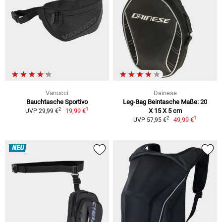
Vanucci
Dainese
Bauchtasche Sportivo
Leg-Bag Beintasche Maße: 20
1
2
19,99 €
X 15 X 5 cm
UVP 29,99 €
1
2
49,99 €
UVP 57,95 €
NEU