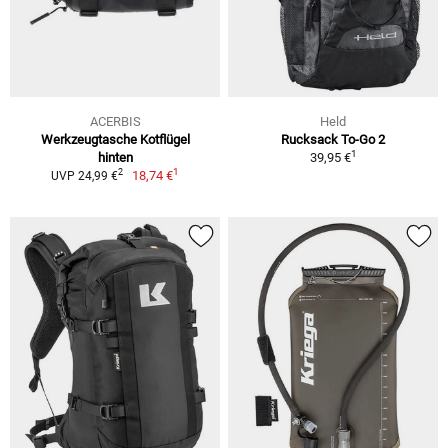
ACERBIS
Held
Werkzeugtasche Kotflügel
Rucksack To-Go 2
1
hinten
39,95 €
1
2
18,74 €
UVP 24,99 €