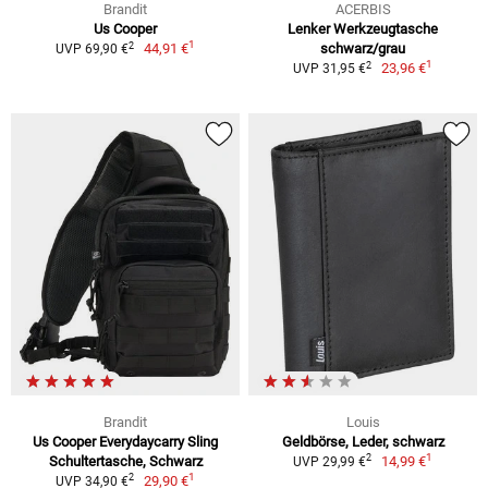
Brandit
ACERBIS
Us Cooper
Lenker Werkzeugtasche
1
2
44,91 €
schwarz/grau
UVP 69,90 €
1
2
23,96 €
UVP 31,95 €
Brandit
Louis
Us Cooper Everydaycarry Sling
Geldbörse, Leder, schwarz
1
2
Schultertasche, Schwarz
14,99 €
UVP 29,99 €
1
2
29,90 €
UVP 34,90 €