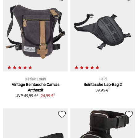
Detlev Louis
Held
Vintage Beintasche Canvas
Beintasche Lap-Bag 2
1
Anthrazit
39,95 €
1
2
24,99 €
UVP 49,99 €