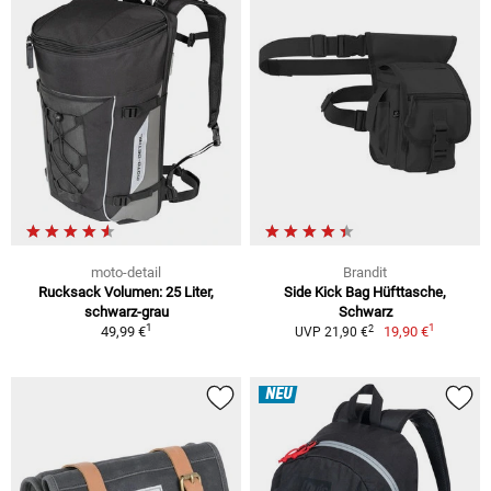
moto-detail
Brandit
Rucksack Volumen: 25 Liter,
Side Kick Bag Hüfttasche,
schwarz-grau
Schwarz
1
1
2
49,99 €
19,90 €
UVP 21,90 €
NEU