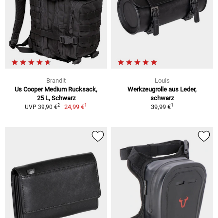
Brandit
Louis
Us Cooper Medium Rucksack,
Werkzeugrolle aus Leder,
25 L, Schwarz
schwarz
1
1
2
24,99 €
39,99 €
UVP 39,90 €