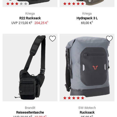
Kriega
Kriega
R22 Rucksack
Hydrapack 3 L
1
1
2
204,25 €
69,00 €
UVP 215,00 €
Brandit
SW-Motech
Reiseseitentasche
Rucksack
1
1
2