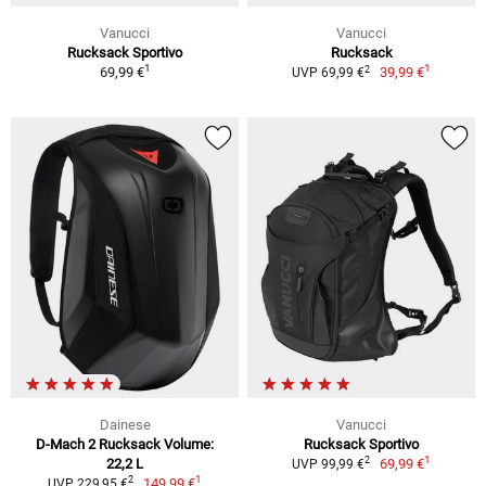
Vanucci
Vanucci
Rucksack Sportivo
Rucksack
1
1
2
69,99 €
39,99 €
UVP 69,99 €
Dainese
Vanucci
D-Mach 2 Rucksack Volume:
Rucksack Sportivo
1
2
22,2 L
69,99 €
UVP 99,99 €
1
2
149,99 €
UVP 229,95 €