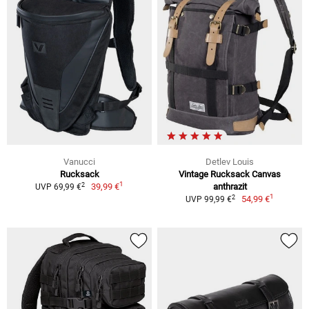
Vanucci
Detlev Louis
Rucksack
Vintage Rucksack Canvas
1
2
39,99 €
anthrazit
UVP 69,99 €
1
2
54,99 €
UVP 99,99 €