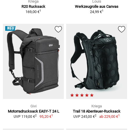
Kriega
Louis
R20 Rucksack
Werkzeugrolle aus Canvas
1
1
169,00 €
24,99 €
NEU
Givi
Kriega
Motorradrucksack EASY-T 24 L
Trail 18 Abenteuer-Rucksack
1
1
2
2
95,20 €
ab
229,00 €
UVP 119,00 €
UVP 245,00 €