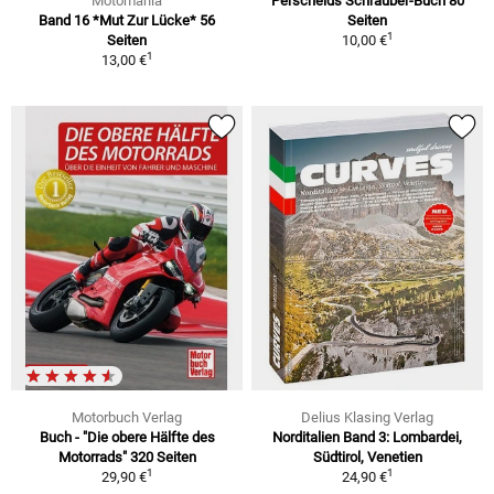
Motomania
Perscheids Schrauber-Buch 80
Band 16 *Mut Zur Lücke* 56
Seiten
1
Seiten
10,00 €
1
13,00 €
Motorbuch Verlag
Delius Klasing Verlag
Buch - "Die obere Hälfte des
Norditalien Band 3: Lombardei,
Motorrads" 320 Seiten
Südtirol, Venetien
1
1
29,90 €
24,90 €