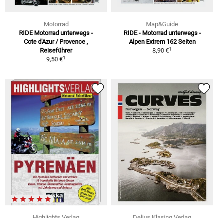
Motorrad
Map&Guide
RIDE Motorrad unterwegs -
RIDE - Motorrad unterwegs -
Cote d'Azur / Provence ,
Alpen Extrem 162 Seiten
1
Reiseführer
8,90 €
1
9,50 €
Highlights Verlag
Delius Klasing Verlag