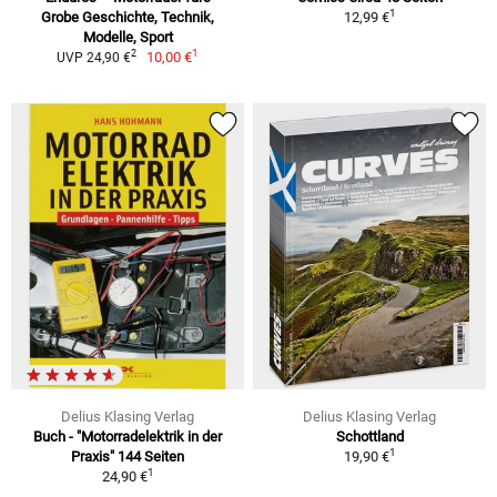
1
Grobe Geschichte, Technik,
12,99 €
Modelle, Sport
1
2
10,00 €
UVP 24,90 €
Delius Klasing Verlag
Delius Klasing Verlag
Buch - "Motorradelektrik in der
Schottland
1
Praxis" 144 Seiten
19,90 €
1
24,90 €