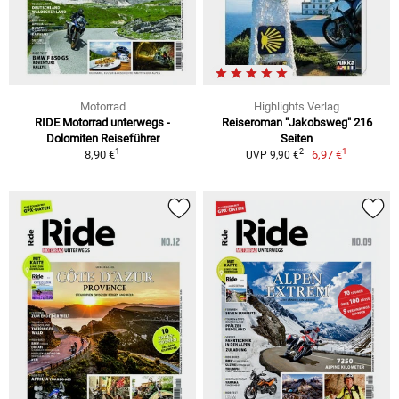
Motorrad
Highlights Verlag
RIDE Motorrad unterwegs -
Reiseroman "Jakobsweg" 216
Dolomiten Reiseführer
Seiten
1
1
2
8,90 €
6,97 €
UVP 9,90 €