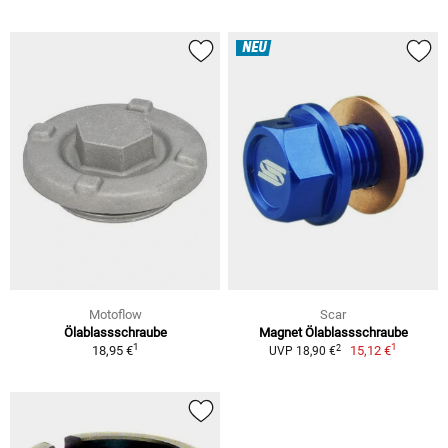
NEU
Motoflow
Scar
Ölablassschraube
Magnet Ölablassschraube
1
1
2
18,95 €
15,12 €
UVP 18,90 €