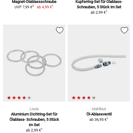
Magnet-Ölablassschraube
Kupferring-Set für Ölablass-
1
2
ab
4,99 €
Schrauben, 5 Stück im Set
UVP 7,99 €
1
ab
2,99 €
Louis
stahlbus
Aluminium Dichtring-Set für
Öl-Ablassventil
1
Ölablass- Schrauben, 5 Stück
ab
36,95 €
im Set
1
ab
2,99 €