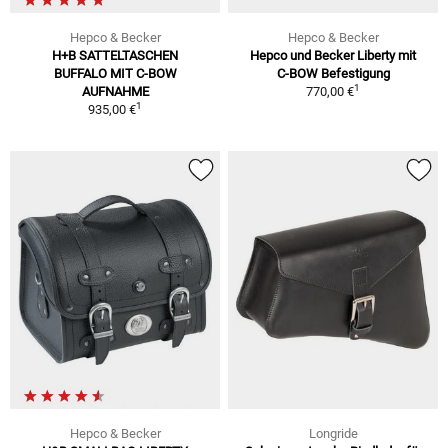
Hepco & Becker
Hepco & Becker
H+B SATTELTASCHEN
Hepco und Becker Liberty mit
BUFFALO MIT C-BOW
C-BOW Befestigung
1
AUFNAHME
770,00 €
1
935,00 €
Hepco & Becker
Longride