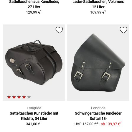
Satteltaschen aus Kunstleder,
Leder-Satteltaschen, Volumen:
27 Liter
12 Liter
1
1
129,99 €
169,99 €
Longride
Longride
Satteltaschen Kunstleder mit
Schwingentasche Rindleder
Klickfix, 34 Liter
Softail 18-
1
1
2
341,00 €
ab
139,97 €
UVP 167,00 €