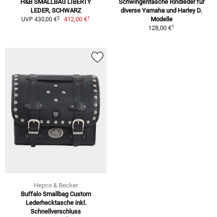
H&B SMALLBAG LIBERTY
Schwingentasche Rindleder für
LEDER, SCHWARZ
diverse Yamaha und Harley D.
1
2
412,00 €
Modelle
UVP 430,00 €
1
128,00 €
Hepco & Becker
Buffalo Smallbag Custom
Lederhecktasche inkl.
Schnellverschluss