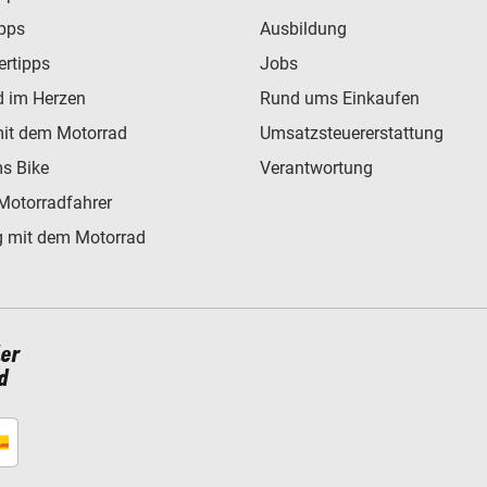
ipps
Ausbildung
ertipps
Jobs
d im Herzen
Rund ums Einkaufen
mit dem Motorrad
Umsatzsteuererstattung
s Bike
Verantwortung
Motorradfahrer
 mit dem Motorrad
ler
d