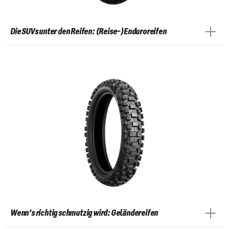
Die SUVs unter den Reifen: (Reise-)Enduroreifen
Wenn‘s richtig schmutzig wird: Geländereifen