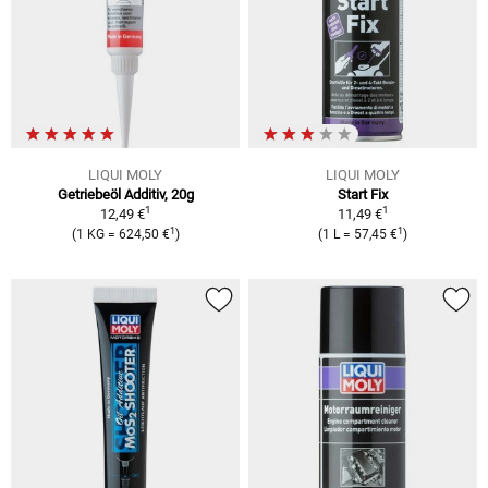
LIQUI MOLY
LIQUI MOLY
Getriebeöl Additiv, 20g
Start Fix
1
1
12,49 €
11,49 €
1
1
(1 KG = 624,50 €
)
(1 L = 57,45 €
)