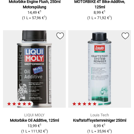
Motorbike Engine Flush, 250ml
MOTORBIKE 4T Bike-Additive,
Motorspülung
125ml
1
1
14,49 €
8,99 €
1
1
(1 L = 57,96 €
)
(1 L = 71,92 €
)
LIQUI MOLY
Louis Tech
Motorbike Oil Additive, 125ml
Kraftstoffsystemreiniger 250ml
1
1
13,99 €
8,99 €
1
1
(1 L = 111,92 €
)
(1 L = 35,96 €
)