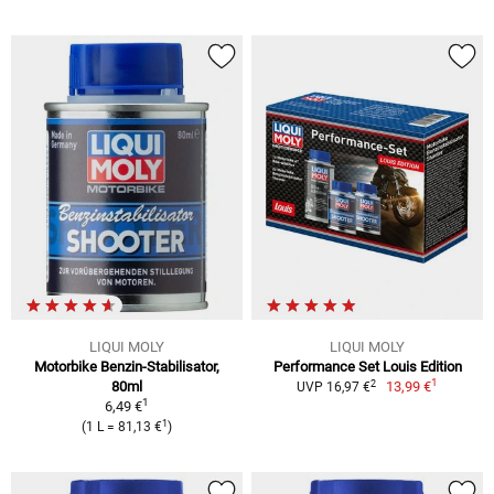
LIQUI MOLY
LIQUI MOLY
Motorbike Benzin-Stabilisator,
Performance Set Louis Edition
1
2
80ml
13,99 €
UVP 16,97 €
1
6,49 €
1
(1 L = 81,13 €
)