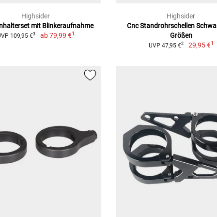
Highsider
Highsider
halterset mit Blinkeraufnahme
Cnc Standrohrschellen Schwarz
1
ab
79,99 €
Größen
3
UVP 109,95 €
1
29,95 €
2
UVP 47,95 €