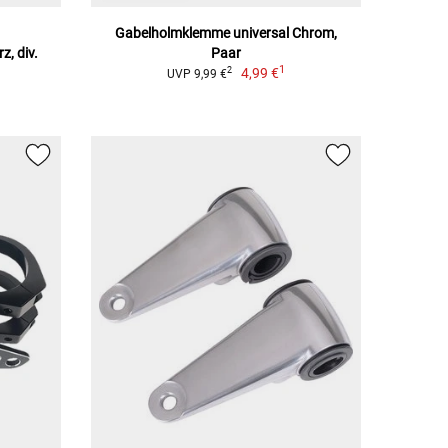
Gabelholmklemme universal Chrom,
, div.
Paar
1
4,99 €
2
UVP 9,99 €