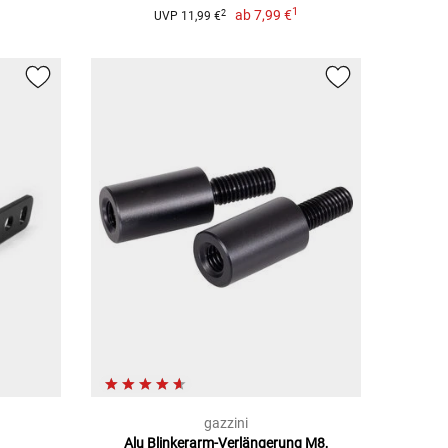
1
ab
7,99 €
2
UVP 11,99 €
gazzini
Alu Blinkerarm-Verlängerung M8,