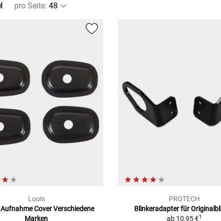
l
pro Seite
:
Louis
PROTECH
r Aufnahme Cover Verschiedene
Blinkeradapter für Originalbl
1
Marken
ab
10,95 €