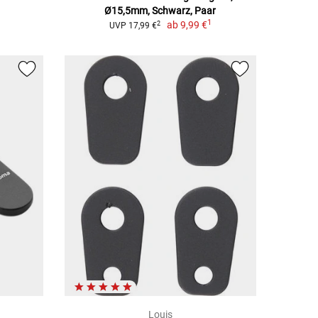
Ø15,5mm, Schwarz, Paar
1
ab
9,99 €
2
UVP 17,99 €
Louis