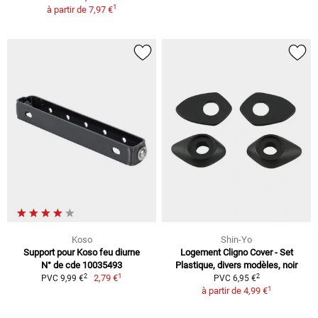
1
à partir de
7,97 €
Koso
Shin-Yo
Support pour Koso feu diurne
Logement Cligno Cover - Set
N° de cde 10035493
Plastique, divers modèles, noir
1
2
2
2,79 €
PVC 9,99 €
PVC 6,95 €
1
à partir de
4,99 €