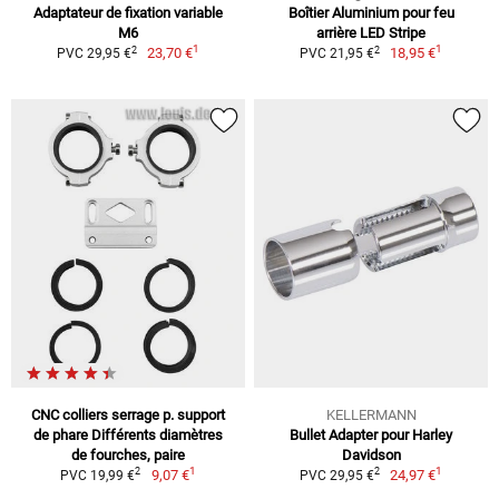
Adaptateur de fixation variable
Boîtier Aluminium pour feu
M6
arrière LED Stripe
1
1
2
2
23,70 €
18,95 €
PVC 29,95 €
PVC 21,95 €
CNC colliers serrage p. support
KELLERMANN
de phare Différents diamètres
Bullet Adapter pour Harley
de fourches, paire
Davidson
1
1
2
2
9,07 €
24,97 €
PVC 19,99 €
PVC 29,95 €