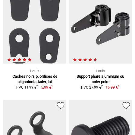
Louis
Louis
Caches noirs p. orifices de
Support phare aluminium ou
clignotants Acier, lot
acier paire
1
1
2
2
5,99 €
16,99 €
PVC 11,99 €
PVC 27,99 €