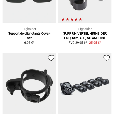
Highsider
Highsider
Support de clignotants Cover-
SUPP UNIVERSEL HIGHSIDER
set
CNC, RS2, ALU, NO.ANODISÉ
1
1
2
6,95 €
25,95 €
PVC 29,95 €