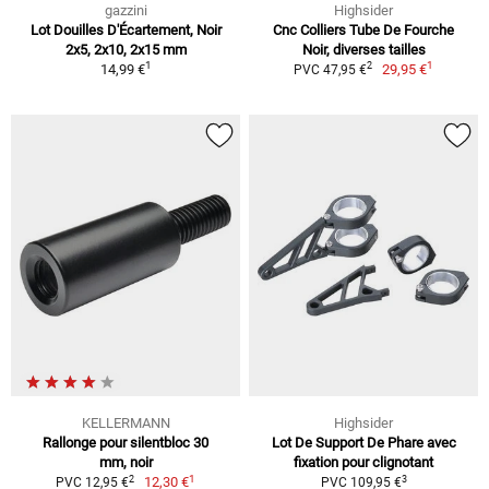
gazzini
Highsider
Lot Douilles D'Écartement, Noir
Cnc Colliers Tube De Fourche
2x5, 2x10, 2x15 mm
Noir, diverses tailles
1
1
2
14,99 €
29,95 €
PVC 47,95 €
KELLERMANN
Highsider
Rallonge pour silentbloc 30
Lot De Support De Phare avec
mm, noir
fixation pour clignotant
1
2
3
12,30 €
PVC 12,95 €
PVC 109,95 €