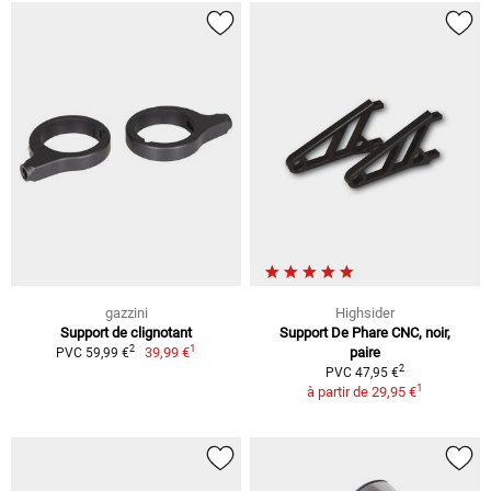
gazzini
Highsider
Support de clignotant
Support De Phare CNC, noir,
1
2
39,99 €
paire
PVC 59,99 €
2
PVC 47,95 €
1
à partir de
29,95 €