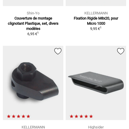
Shin-Yo
KELLERMANN
Couverture de montage
Fixation Rigide M8x20, pour
clignotant Plastique, set, divers
Micro 1000
1
modèles
9,95 €
1
6,95 €
KELLERMANN
Highsider