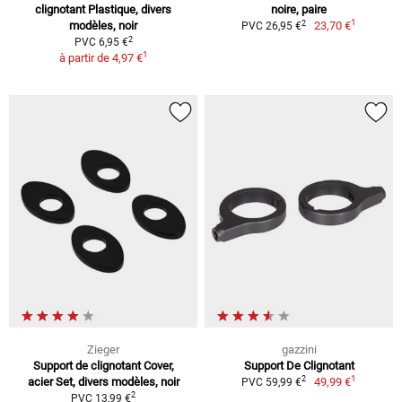
clignotant Plastique, divers
noire, paire
1
2
modèles, noir
23,70 €
PVC 26,95 €
2
PVC 6,95 €
1
à partir de
4,97 €
Zieger
gazzini
Support de clignotant Cover,
Support De Clignotant
1
2
acier Set, divers modèles, noir
49,99 €
PVC 59,99 €
2
PVC 13,99 €