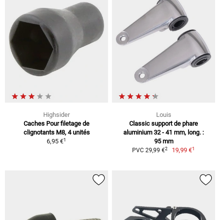
Highsider
Louis
Caches Pour filetage de
Classic support de phare
clignotants M8, 4 unités
aluminium 32 - 41 mm, long. :
1
6,95 €
95 mm
1
2
19,99 €
PVC 29,99 €