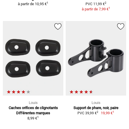
1
2
à partir de
10,95 €
PVC 11,99 €
1
à partir de
7,99 €
Louis
Louis
Caches orifices de clignotants
Support de phare, noir, paire
1
2
Différentes marques
19,99 €
PVC 39,99 €
1
8,99 €