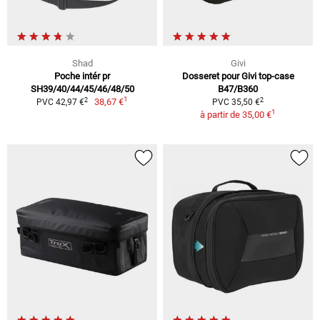
Shad
Givi
Poche intér pr
Dosseret pour Givi top-case
SH39/40/44/45/46/48/50
B47/B360
1
2
2
38,67 €
PVC 42,97 €
PVC 35,50 €
1
à partir de
35,00 €