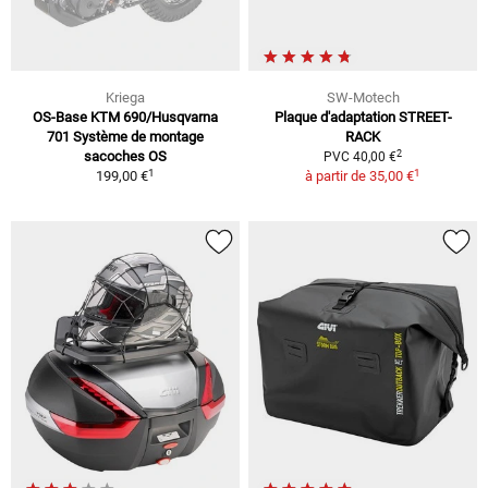
Kriega
SW-Motech
OS-Base KTM 690/Husqvarna
Plaque d'adaptation STREET-
701 Système de montage
RACK
2
sacoches OS
PVC 40,00 €
1
1
199,00 €
à partir de
35,00 €