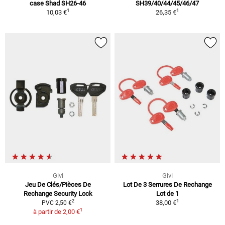
case Shad SH26-46
SH39/40/44/45/46/47
1
1
10,03 €
26,35 €
Givi
Givi
Jeu De Clés/Pièces De
Lot De 3 Serrures De Rechange
Rechange Security Lock
Lot de 1
1
2
38,00 €
PVC 2,50 €
1
à partir de
2,00 €