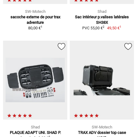
SW-Motech
Shad
sacoche externe de pour trax
Sac intérieur p.valises latérales
adventure
SH38X
1
1
2
80,00 €
49,50 €
PVC 55,00 €
Shad
SW-Motech
PLAQUE ADAPT UNI. SHAD P.
TRAX ADV dossier top case
1