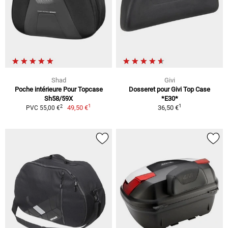
Shad
Givi
Poche intérieure Pour Topcase
Dosseret pour Givi Top Case
Sh58/59X
*E30*
1
1
2
49,50 €
36,50 €
PVC 55,00 €