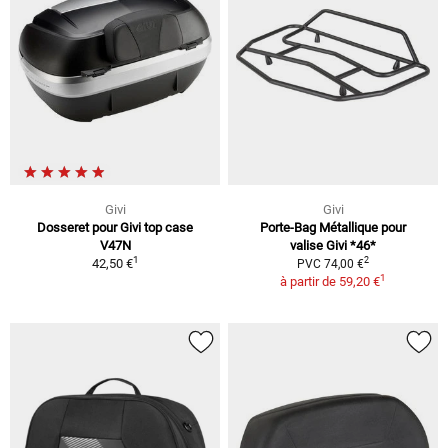
Givi
Givi
Dosseret pour Givi top case
Porte-Bag Métallique pour
V47N
valise Givi *46*
1
2
42,50 €
PVC 74,00 €
1
à partir de
59,20 €