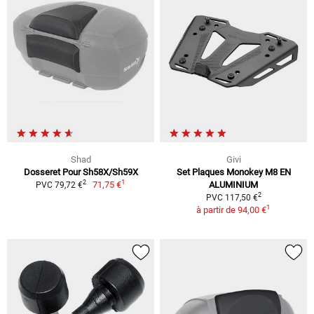
Shad
Givi
Dosseret Pour Sh58X/Sh59X
Set Plaques Monokey M8 EN
1
2
71,75 €
ALUMINIUM
PVC 79,72 €
2
PVC 117,50 €
1
à partir de
94,00 €