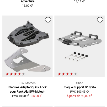
1
Adventure
13,11 €
1
15,00 €
SW-Motech
Shad
Plaques Adapter Quick Lock
Plaque Support D1Bprta
2
pour Rack Alu SW-Motech
PVC 103,43 €
1
1
2
35,00 €
à partir de
93,09 €
PVC 40,00 €