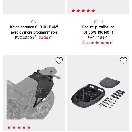
Givi
Shad
Kit de serrures SLB101 BMW
Sac int. p. valise lat.
avec cylindre programmable
SH35/SH36 NOIR
1
2
2
28,00 €
PVC 35,00 €
PVC 40,89 €
1
à partir de
36,80 €