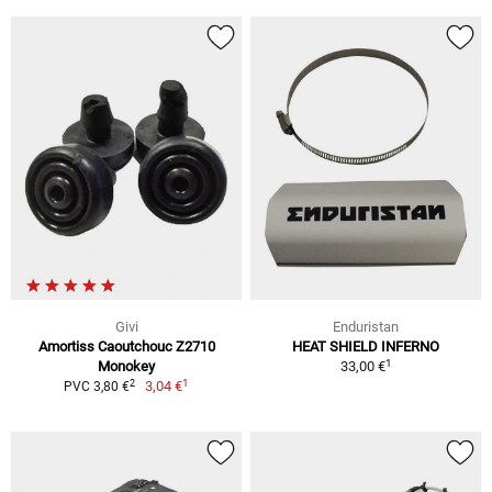
Givi
Enduristan
Amortiss Caoutchouc Z2710
HEAT SHIELD INFERNO
1
Monokey
33,00 €
1
2
3,04 €
PVC 3,80 €