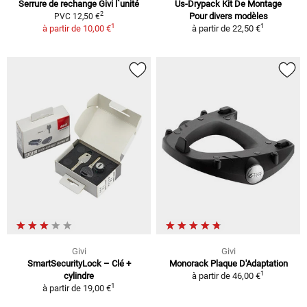
Serrure de rechange Givi l`unité
Us-Drypack Kit De Montage
2
Pour divers modèles
PVC 12,50 €
1
1
à partir de
10,00 €
à partir de
22,50 €
Givi
Givi
SmartSecurityLock – Clé +
Monorack Plaque D'Adaptation
1
cylindre
à partir de
46,00 €
1
à partir de
19,00 €