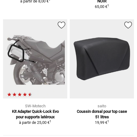
à partir de
8,00 €
NOIR
1
65,00 €
SW-Motech
saito
Kit Adapter Quick-Lock Evo
Coussin dorsal pour top case
pour supports latéroux
51 litres
1
1
à partir de
25,00 €
19,99 €