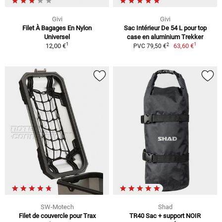
Givi
Givi
Filet À Bagages En Nylon
Sac Intérieur De 54 L pour top
Universel
case en aluminium Trekker
1
1
2
12,00 €
63,60 €
PVC 79,50 €
SW-Motech
Shad
Filet de couvercle pour Trax
TR40 Sac + support NOIR