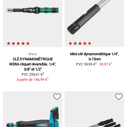
Wera
Mini-clé dynamométrique 1/4",
CLÉ DYNAMOMÉTRIQUE
3-15nm
1
2
WERA cliquet réversible. 1/4",
39,97 €
PVC 59,99 €
3/8" et 1/2"
2
PVC 290,61 €
1
à partir de
146,99 €