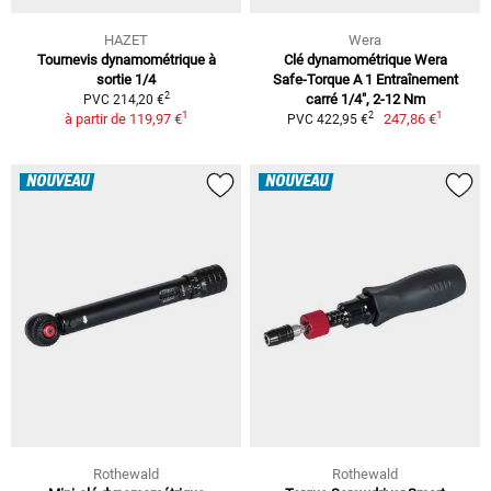
HAZET
Wera
Tournevis dynamométrique à
Clé dynamométrique Wera
sortie 1/4
Safe-Torque A 1 Entraînement
2
carré 1/4", 2-12 Nm
PVC 214,20 €
1
1
2
à partir de
119,97 €
247,86 €
PVC 422,95 €
NOUVEAU
NOUVEAU
Rothewald
Rothewald