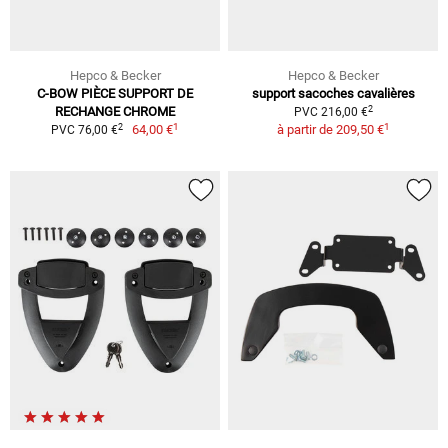
Hepco & Becker
Hepco & Becker
C-BOW PIÈCE SUPPORT DE
support sacoches cavalières
2
RECHANGE CHROME
PVC 216,00 €
1
1
2
64,00 €
à partir de
209,50 €
PVC 76,00 €