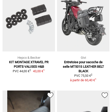
Hepco & Becker
Givi
KIT MONTAGE XTRAVEL PR
Entretoise pour sacoche de
PORTE-VALISES H&B
selle MT501S LEATHER BELT
1
2
43,00 €
BLACK
PVC 44,00 €
2
PVC 75,50 €
1
à partir de
60,40 €