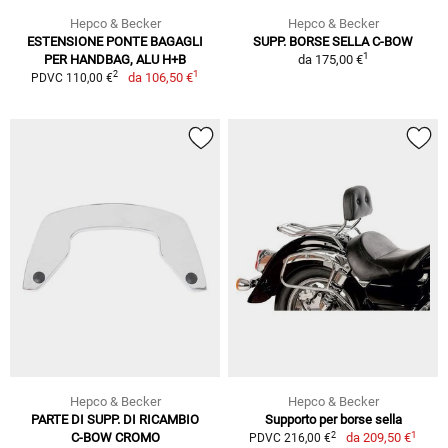
Hepco & Becker
Hepco & Becker
ESTENSIONE PONTE BAGAGLI
SUPP. BORSE SELLA C-BOW
1
PER HANDBAG, ALU H+B
da
175,00 €
1
2
da
106,50 €
PDVC 110,00 €
Hepco & Becker
Hepco & Becker
PARTE DI SUPP. DI RICAMBIO
Supporto per borse sella
1
2
C-BOW CROMO
da
209,50 €
PDVC 216,00 €