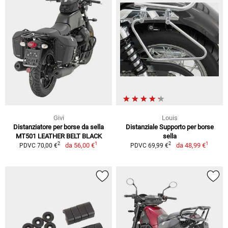
Givi
Louis
Distanziatore per borse da sella
Distanziale Supporto per borse
MT501 LEATHER BELT BLACK
sella
1
1
2
2
da
56,00 €
da
48,99 €
PDVC 70,00 €
PDVC 69,99 €