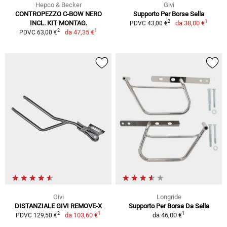
Hepco & Becker
Givi
CONTROPEZZO C-BOW NERO
Supporto Per Borse Sella
1
2
INCL. KIT MONTAG.
da
38,00 €
PDVC 43,00 €
1
2
da
47,35 €
PDVC 63,00 €
Givi
Longride
DISTANZIALE GIVI REMOVE-X
Supporto Per Borsa Da Sella
1
1
2
da
103,60 €
da
46,00 €
PDVC 129,50 €