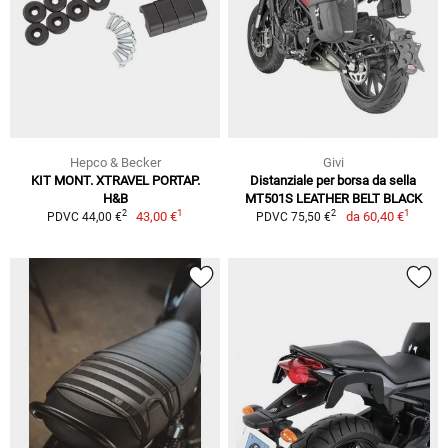
Hepco & Becker
Givi
KIT MONT. XTRAVEL PORTAP.
Distanziale per borsa da sella
H&B
MT501S LEATHER BELT BLACK
1
1
2
2
43,00 €
da
60,40 €
PDVC 44,00 €
PDVC 75,50 €