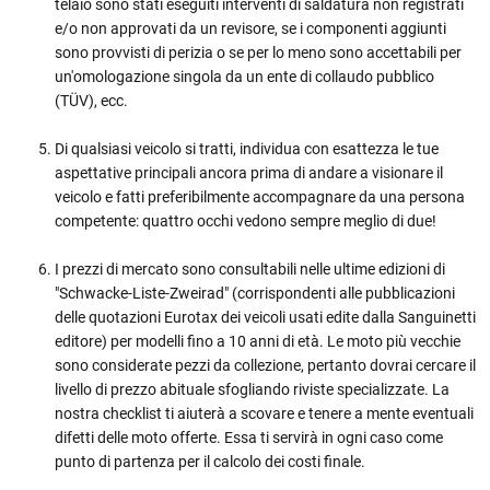
telaio sono stati eseguiti interventi di saldatura non registrati
e/o non approvati da un revisore, se i componenti aggiunti
sono provvisti di perizia o se per lo meno sono accettabili per
un'omologazione singola da un ente di collaudo pubblico
(TÜV), ecc.
Di qualsiasi veicolo si tratti, individua con esattezza le tue
aspettative principali ancora prima di andare a visionare il
veicolo e fatti preferibilmente accompagnare da una persona
competente: quattro occhi vedono sempre meglio di due!
I prezzi di mercato sono consultabili nelle ultime edizioni di
"Schwacke-Liste-Zweirad" (corrispondenti alle pubblicazioni
delle quotazioni Eurotax dei veicoli usati edite dalla Sanguinetti
editore) per modelli fino a 10 anni di età. Le moto più vecchie
sono considerate pezzi da collezione, pertanto dovrai cercare il
livello di prezzo abituale sfogliando riviste specializzate. La
nostra checklist ti aiuterà a scovare e tenere a mente eventuali
difetti delle moto offerte. Essa ti servirà in ogni caso come
punto di partenza per il calcolo dei costi finale.