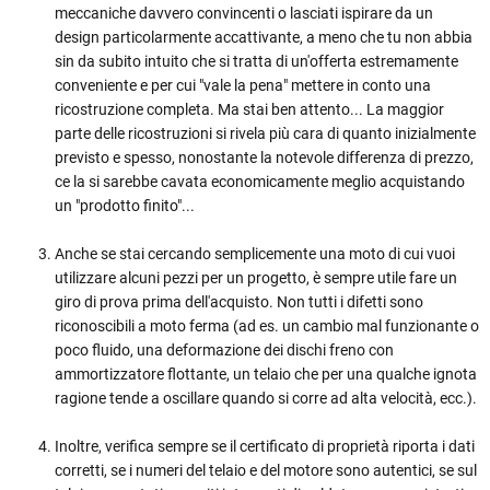
meccaniche davvero convincenti o lasciati ispirare da un
design particolarmente accattivante, a meno che tu non abbia
sin da subito intuito che si tratta di un'offerta estremamente
conveniente e per cui "vale la pena" mettere in conto una
ricostruzione completa. Ma stai ben attento... La maggior
parte delle ricostruzioni si rivela più cara di quanto inizialmente
previsto e spesso, nonostante la notevole differenza di prezzo,
ce la si sarebbe cavata economicamente meglio acquistando
un "prodotto finito"...
Anche se stai cercando semplicemente una moto di cui vuoi
utilizzare alcuni pezzi per un progetto, è sempre utile fare un
giro di prova prima dell'acquisto. Non tutti i difetti sono
riconoscibili a moto ferma (ad es. un cambio mal funzionante o
poco fluido, una deformazione dei dischi freno con
ammortizzatore flottante, un telaio che per una qualche ignota
ragione tende a oscillare quando si corre ad alta velocità, ecc.).
Inoltre, verifica sempre se il certificato di proprietà riporta i dati
corretti, se i numeri del telaio e del motore sono autentici, se sul