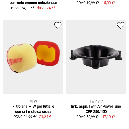
1
2
per moto crosser selezionate
15,99 €
PDVC 19,99 €
1
2
da
21,24 €
PDVC 24,99 €
MIW
Twin Air
Filtro aria MIW per tutte le
Imb. aspir. Twin Air PowerTune
comuni moto da cross
CRF 250/450
1
1
2
2
21,24 €
47,19 €
PDVC 24,99 €
PDVC 58,99 €