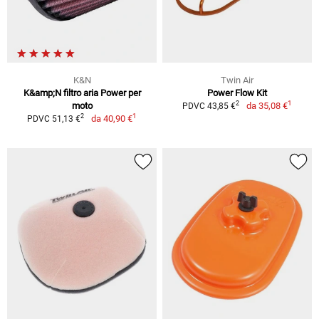
K&N
Twin Air
K&amp;N filtro aria Power per
Power Flow Kit
1
2
moto
da
35,08 €
PDVC 43,85 €
1
2
da
40,90 €
PDVC 51,13 €