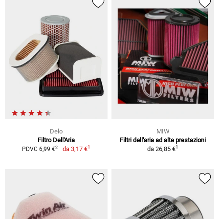
Delo
MIW
Filtro Dell'Aria
Filtri dell'aria ad alte prestazioni
1
1
2
da
3,17 €
da
26,85 €
PDVC 6,99 €