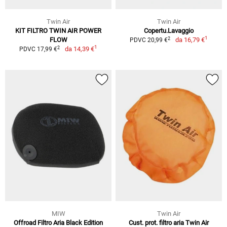
Twin Air
Twin Air
KIT FILTRO TWIN AIR POWER
Copertu.Lavaggio
1
2
FLOW
da
16,79 €
PDVC 20,99 €
1
2
da
14,39 €
PDVC 17,99 €
MIW
Twin Air
Offroad Filtro Aria Black Edition
Cust. prot. filtro aria Twin Air