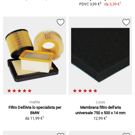
1
2
da
3,39 €
PDVC 3,99 €
mahle
Louis
Filtro Dell'Aria lo specialista per
Membrana filtro dell'aria
BMW
universale 750 x 500 x 14 mm
1
1
da
11,99 €
12,99 €