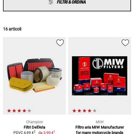
FILTRI & ORDINA
16 articoli
Champion
MIW
Filtri Dell'Aria
Filtro aria MIW Manufacturer
1
2
da
3,99 €
for many motorcycle brands
PDVC 6,99 €