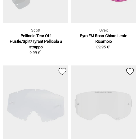
Scott
Uvex
Pellicola Tear Off
Pyro FM Rosa-Chiara Lente
Hustle/Split/Tyrant Pellicola a
Ricambio
1
strappo
39,95 €
1
9,99 €