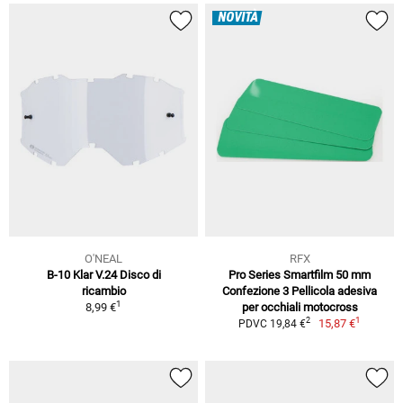
NOVITÀ
O'NEAL
RFX
B-10 Klar V.24 Disco di
Pro Series Smartfilm 50 mm
ricambio
Confezione 3 Pellicola adesiva
1
8,99 €
per occhiali motocross
1
2
15,87 €
PDVC 19,84 €