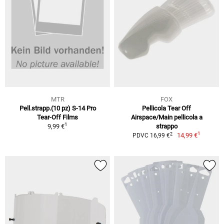
MTR
FOX
Pell.strapp.(10 pz) S-14 Pro
Pellicola Tear Off
Tear-Off Films
Airspace/Main pellicola a
1
9,99 €
strappo
1
2
14,99 €
PDVC 16,99 €