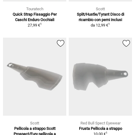
Touratech
Scott
Quick Strap Fissaggio Per
Split/Hustle/Tyrant Disco di
Caschi Enduro Occhiali
ricambio con perni inclusi
1
1
27,99 €
da
12,99 €
Scott
Red Bull Spect Eyewear
Pellicola a strappo Scott
Frusta Pellicola a strappo
1
Prospect/Fury pellicola a
10,00 €