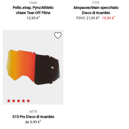
Uvex
FOX
Pellic.strap. Pyro/Athletic
Airspacee/Main specchiato
chiare Tear-Off Films
Disco di ricambio
1
1
2
12,95 €
19,99 €
PDVC 21,99 €
MTR
S15 Pro Disco di ricambio
1
da
9,99 €