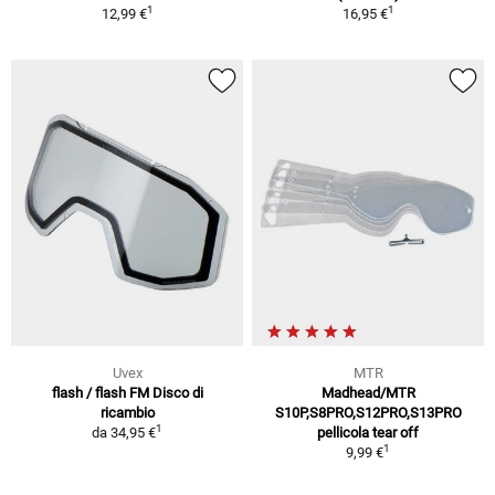
1
1
12,99 €
16,95 €
Uvex
MTR
flash / flash FM Disco di
Madhead/MTR
ricambio
S10P,S8PRO,S12PRO,S13PRO
1
da
34,95 €
pellicola tear off
1
9,99 €