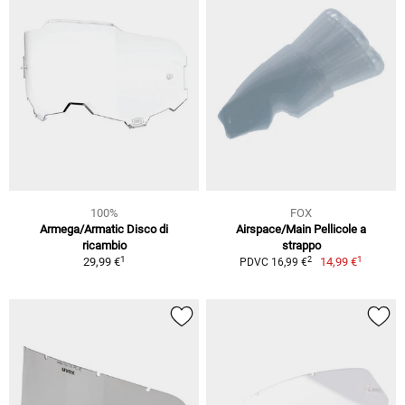
100%
FOX
Armega/Armatic Disco di
Airspace/Main Pellicole a
ricambio
strappo
1
1
2
29,99 €
14,99 €
PDVC 16,99 €