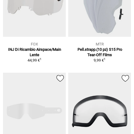
FOX
MTR
INJ Di Ricambio Airspace/Main
Pell.strapp.(10 pz) S15 Pro
Lente
Tear-Off Films
1
1
44,99 €
9,99 €