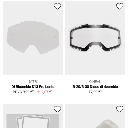
MTR
O'NEAL
Di Ricambio S13 Pro Lente
B-20/B-30 Disco di ricambio
1
1
2
da
2,07 €
17,99 €
PDVC 9,99 €