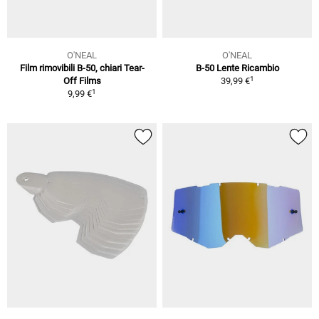
O'NEAL
O'NEAL
Film rimovibili B-50, chiari Tear-
B-50 Lente Ricambio
1
Off Films
39,99 €
1
9,99 €