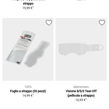
strappo
1
15,99 €
100%
alpinestars
Foglio a strappo (20 pezzi)
Visione 8/5/3 Tear-Off
1
14,99 €
(pellicola a strappo)
1
16,95 €