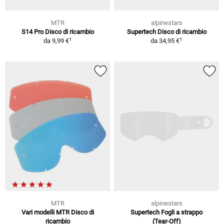
MTR
alpinestars
S14 Pro Disco di ricambio
Supertech Disco di ricambio
1
1
da
9,99 €
da
34,95 €
MTR
alpinestars
Vari modelli MTR Disco di
Supertech Fogli a strappo
ricambio
(Tear-Off)