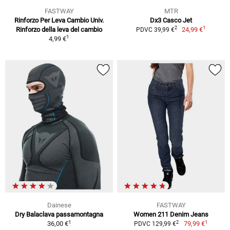
FASTWAY
MTR
Rinforzo Per Leva Cambio Univ.
Dx3 Casco Jet
1
2
Rinforzo della leva del cambio
24,99 €
PDVC 39,99 €
1
4,99 €
Dainese
FASTWAY
Dry Balaclava passamontagna
Women 211 Denim Jeans
1
1
2
36,00 €
79,99 €
PDVC 129,99 €