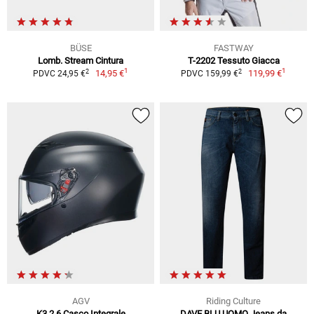
BÜSE
FASTWAY
Lomb. Stream Cintura
T-2202 Tessuto Giacca
1
1
2
2
14,95 €
119,99 €
PDVC 24,95 €
PDVC 159,99 €
AGV
Riding Culture
K3 2.6 Casco Integrale
DAVE BLU UOMO Jeans da