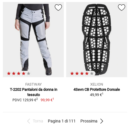
FASTWAY
XELION
T-2202 Pantaloni da donna in
4Sevn CB Protettore Dorsale
1
tessuto
49,99 €
1
2
99,99 €
PDVC 129,99 €
Torna
Pagina 1 di 111
Prossima