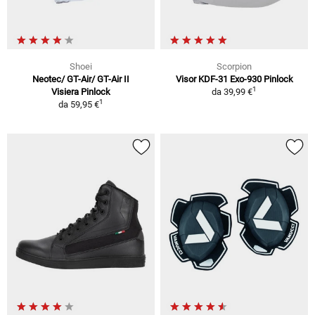
Shoei
Scorpion
Neotec/ GT-Air/ GT-Air II
Visor KDF-31 Exo-930 Pinlock
1
Visiera Pinlock
da
39,99 €
1
da
59,95 €