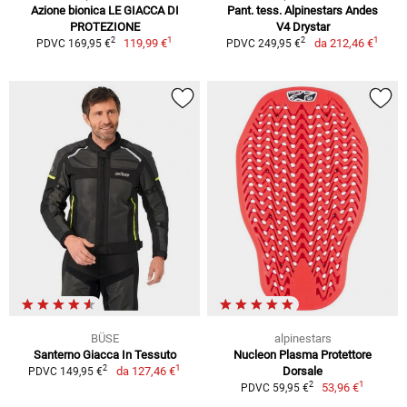
Azione bionica LE GIACCA DI
Pant. tess. Alpinestars Andes
PROTEZIONE
V4 Drystar
1
1
2
2
119,99 €
da
212,46 €
PDVC 169,95 €
PDVC 249,95 €
BÜSE
alpinestars
Santerno Giacca In Tessuto
Nucleon Plasma Protettore
1
2
da
127,46 €
Dorsale
PDVC 149,95 €
1
2
53,96 €
PDVC 59,95 €