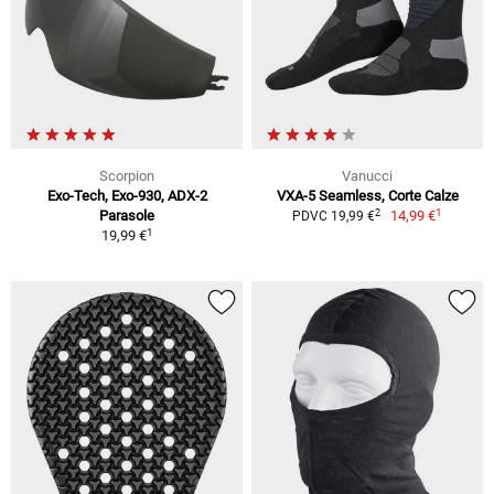
Scorpion
Vanucci
Exo-Tech, Exo-930, ADX-2
VXA-5 Seamless, Corte Calze
1
2
Parasole
14,99 €
PDVC 19,99 €
1
19,99 €