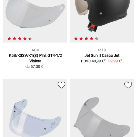
AGV
MTR
K5S/K3SV/K1(S) Pinl. GT4-1/2
Jet Sun II Casco Jet
1
2
Visiera
39,99 €
PDVC 49,99 €
1
da
57,00 €