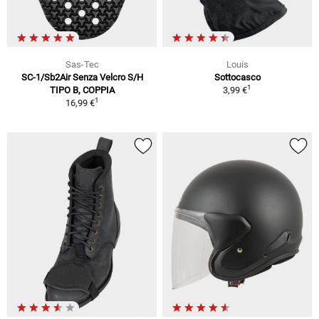
Sas-Tec
Louis
SC-1/Sb2Air Senza Velcro S/H
Sottocasco
1
TIPO B, COPPIA
3,99 €
1
16,99 €