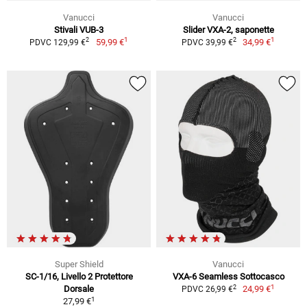
Vanucci
Vanucci
Stivali VUB-3
Slider VXA-2, saponette
1
1
2
2
59,99 €
34,99 €
PDVC 129,99 €
PDVC 39,99 €
Super Shield
Vanucci
SC-1/16, Livello 2 Protettore
VXA-6 Seamless Sottocasco
1
2
Dorsale
24,99 €
PDVC 26,99 €
1
27,99 €