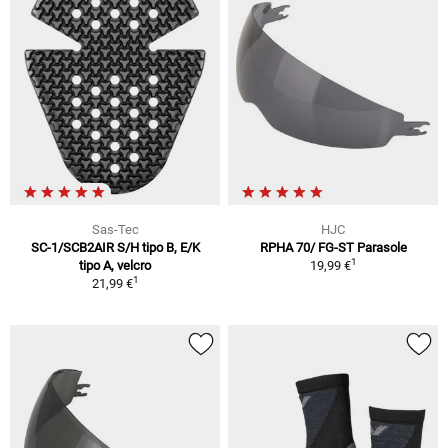
Sas-Tec
HJC
SC-1/SCB2AIR S/H tipo B, E/K
RPHA 70/ FG-ST Parasole
1
tipo A, velcro
19,99 €
1
21,99 €