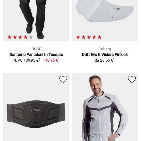
BÜSE
Caberg
Santerno Pantaloni In Tessuto
Drift Evo II Visiera Pinlock
1
1
2
118,96 €
da
28,56 €
PDVC 139,95 €