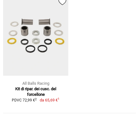
All Balls Racing
Kit di ripar. dei cusc. del
forcellone
1
2
da
65,69 €
PDVC 72,99 €