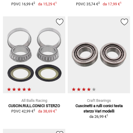
1
1
2
2
da
15,29 €
da
17,99 €
PDVC 16,99 €
PDVC 35,74 €
All Balls Racing
Craft Bearings
CUSCIN.RULL.CONICI STERZO
Cuscinetti a rulli conici testa
1
2
da
38,69 €
sterzo Vari modelli
PDVC 42,99 €
1
da
26,99 €