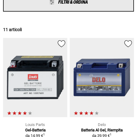
FILTRI & ORDINA
11 articoli
Louis Parts
Delo
Gel-Batteria
Batteria Al Gel, Riempita
1
1
da
14,99 €
da
39,99 €