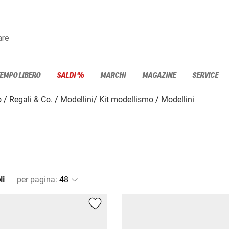
are
TEMPO LIBERO
SALDI %
MARCHI
MAGAZINE
SERVICE
o
Regali & Co.
Modellini/ Kit modellismo
Modellini
li
per pagina
: