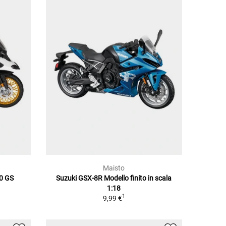
Maisto
50 GS
Suzuki GSX-8R Modello finito in scala
1:18
1
9,99 €