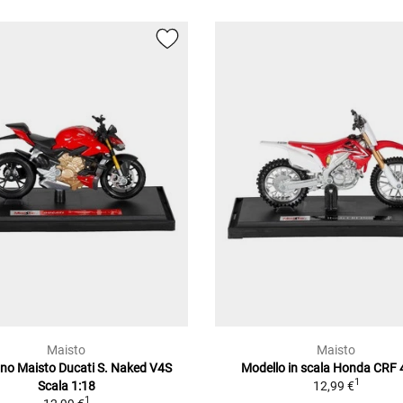
Maisto
Maisto
ino Maisto Ducati S. Naked V4S
Modello in scala Honda CRF 
1
Scala 1:18
12,99 €
1