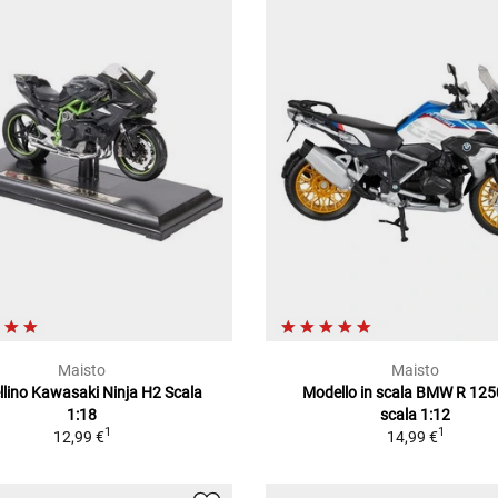
Maisto
Maisto
lino Kawasaki Ninja H2 Scala
Modello in scala BMW R 12
1:18
scala 1:12
1
1
12,99 €
14,99 €