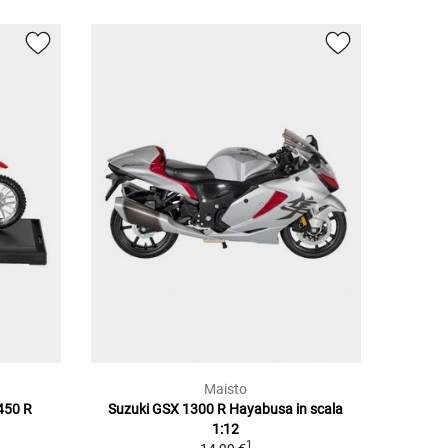
Maisto
450 R
Suzuki GSX 1300 R Hayabusa in scala
1:12
1