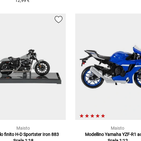
12,99 €
Maisto
Maisto
o finito H-D Sportster Iron 883
Modellino Yamaha YZF-R1 ac
Scala 1:18
Scala 1:12