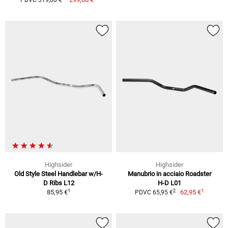
Highsider
Highsider
Old Style Steel Handlebar w/H-
Manubrio in acciaio Roadster
D Ribs L12
H-D L01
1
1
2
85,95 €
62,95 €
PDVC 65,95 €