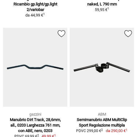
Ricambio gp.light/gp.light
naked, L 790 mm
1
2/variobar
59,95 €
1
da
44,99 €
gazzini
ABM
Manubrio Dirt Track, 28,6mm,
Semimanubrio ABM MultiClip
all., 0203 Larghezza 761 mm,
Sport Regolazione multipla
1
2
con ABE, nero, 0203
da
290,00 €
PDVC 299,00 €
1
2
49,99 €
PDVC 69,99 €