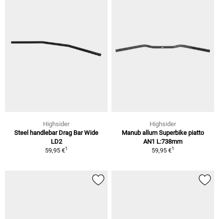
Highsider
Highsider
Steel handlebar Drag Bar Wide
Manub allum Superbike piatto
LD2
AN1 L:738mm
1
1
59,95 €
59,95 €