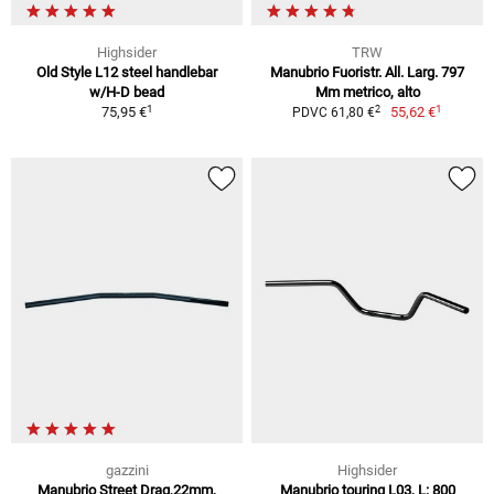
Highsider
TRW
Old Style L12 steel handlebar
Manubrio Fuoristr. All. Larg. 797
w/H-D bead
Mm metrico, alto
1
1
2
75,95 €
55,62 €
PDVC 61,80 €
gazzini
Highsider
Manubrio Street Drag,22mm,
Manubrio touring L03, L: 800