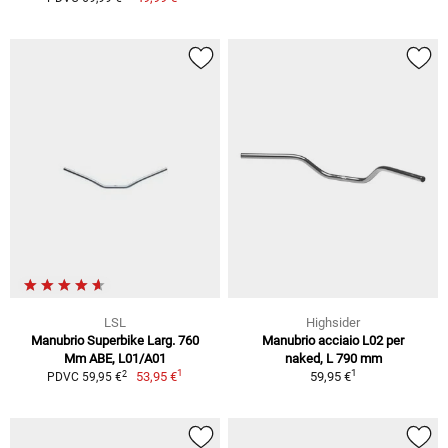
LSL
Highsider
Manubrio Superbike Larg. 760
Manubrio acciaio L02 per
Mm ABE, L01/A01
naked, L 790 mm
1
1
2
53,95 €
59,95 €
PDVC 59,95 €