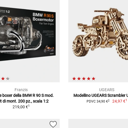
Franzis
UGEARS
e boxer della BMW R 90 S mod.
Modellino UGEARS Scrambler
1
kit di mont. 200 pz., scala 1:2
24,97 €
2
PDVC 34,90 €
1
219,00 €