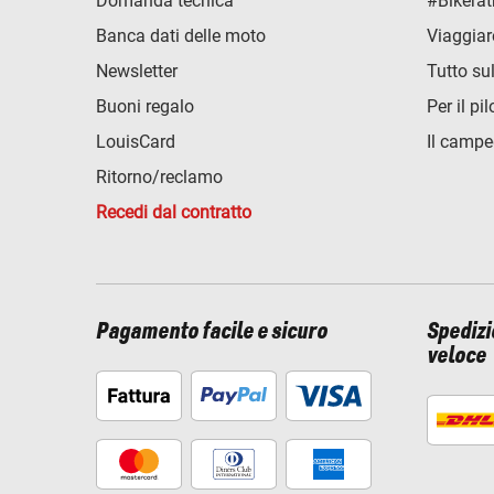
Domanda tecnica
#Bikerat
Banca dati delle moto
Viaggiar
Newsletter
Tutto su
Buoni regalo
Per il pil
LouisCard
Il campe
Ritorno/reclamo
Recedi dal contratto
Pagamento facile e sicuro
Spediz
veloce