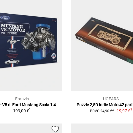
Franzis
UGEARS
 V8 di Ford Mustang Scala 1:4
Puzzle 2,5D Indie Moto 42 parti
1
1
199,00 €
19,97 €
2
PDVC 24,90 €