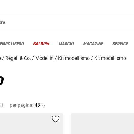
are
TEMPO LIBERO
SALDI %
MARCHI
MAGAZINE
SERVICE
o
Regali & Co.
Modellini/ Kit modellismo
Kit modellismo
O
li
per pagina
: