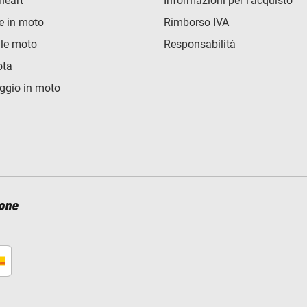
heart
Informazioni per l'acquisto
e in moto
Rimborso IVA
lle moto
Responsabilità
ota
ggio in moto
ione