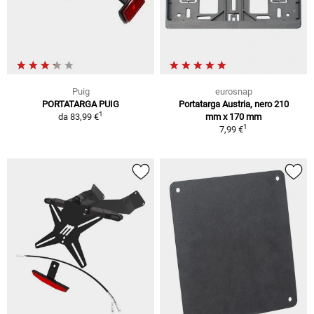
Puig
eurosnap
PORTATARGA PUIG
Portatarga Austria, nero 210
1
da
83,99 €
mm x 170 mm
1
7,99 €