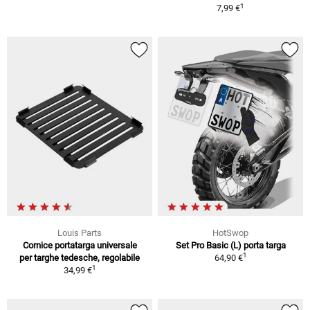
1
7,99 €
Louis Parts
HotSwop
Cornice portatarga universale
Set Pro Basic (L) porta targa
1
per targhe tedesche, regolabile
64,90 €
1
34,99 €