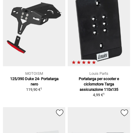
MOTOISM
Louis Parts
125/390 Duke 24- Portatarga
Portatarga per scooter e
nero
ciclomotore Targa
1
119,90 €
assicurazione 110x135
1
4,99 €