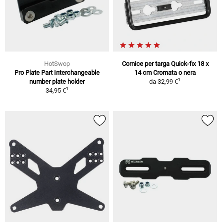
HotSwop
Cornice per targa Quick-fix 18 x
Pro Plate Part Interchangeable
14 cm Cromata o nera
1
number plate holder
da
32,99 €
1
34,95 €