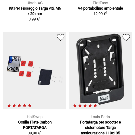
Utsch-AG
FixitEasy
Kit Per Fissaggio Targa viti, M6
V4 portabollino ambientale
1
x 20 mm
12,99 €
1
3,99 €
HotSwop
Louis Parts
Gorilla Plate Carbon
Portatarga per scooter e
PORTATARGA
ciclomotore Targa
1
39,90 €
assicurazione 110x135