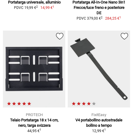
Portatarga universale, alluminio
Portatarga All-In-One Nano 3in1
1
2
14,99 €
Frecce/luce freno e posteriore
PDVC 19,99 €
DE
1
2
284,25 €
PDVC 379,00 €
PROTECH
FixitEasy
Telaio Portatarga 18 x 14 cm,
V4 portabollino autostradale
nero, targa svizzera
bollino a tempo
1
1
44,95 €
12,99 €