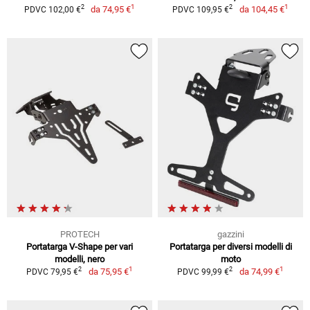
1
1
2
2
da
74,95 €
da
104,45 €
PDVC 102,00 €
PDVC 109,95 €
PROTECH
gazzini
Portatarga V-Shape per vari
Portatarga per diversi modelli di
modelli, nero
moto
1
1
2
2
da
75,95 €
da
74,99 €
PDVC 79,95 €
PDVC 99,99 €