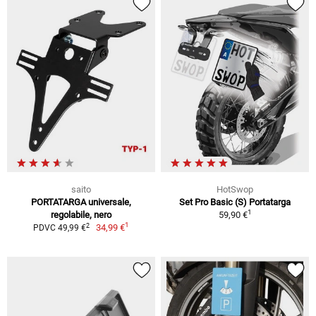
saito
HotSwop
PORTATARGA universale,
Set Pro Basic (S) Portatarga
1
regolabile, nero
59,90 €
1
2
34,99 €
PDVC 49,99 €