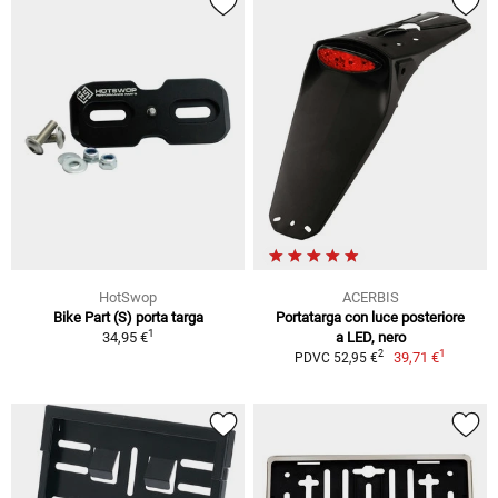
HotSwop
ACERBIS
Bike Part (S) porta targa
Portatarga con luce posteriore
1
34,95 €
a LED, nero
1
2
39,71 €
PDVC 52,95 €