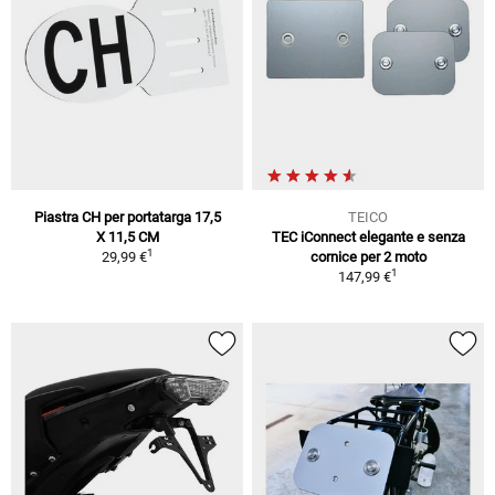
Piastra CH per portatarga 17,5
TEICO
X 11,5 CM
TEC iConnect elegante e senza
1
29,99 €
cornice per 2 moto
1
147,99 €