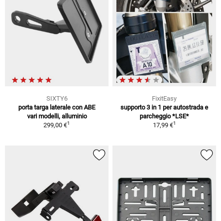
SIXTY6
FixitEasy
porta targa laterale con ABE
supporto 3 in 1 per autostrada e
vari modelli, alluminio
parcheggio *LSE*
1
1
299,00 €
17,99 €