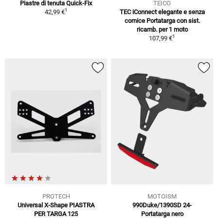
Piastre di tenuta Quick-Fix
TEICO
1
42,99 €
TEC iConnect elegante e senza
cornice Portatarga con sist.
ricamb. per 1 moto
1
107,99 €
PROTECH
MOTOISM
Universal X-Shape PIASTRA
990Duke/1390SD 24-
PER TARGA 125
Portatarga nero