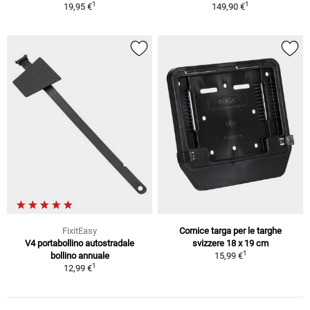
1
1
19,95 €
149,90 €
FixitEasy
Cornice targa per le targhe
V4 portabollino autostradale
svizzere 18 x 19 cm
1
bollino annuale
15,99 €
1
12,99 €