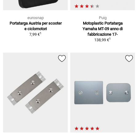
eurosnap
Puig
Portatarga Austria per scooter
Motoplastic Portatarga
e ciclomotori
Yamaha MT-09 anno di
1
7,99 €
fabbricazione 17-
1
138,99 €