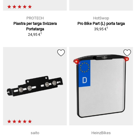
PROTECH
HotSwop
Piastra per targa Svizzera
Pro Bike Part (L) porta targa
1
Portatarga
39,95 €
1
24,95 €
saito
HeinzBikes