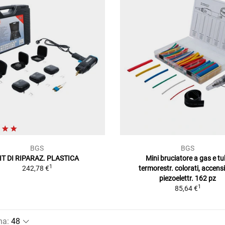
BGS
BGS
IT DI RIPARAZ. PLASTICA
Mini bruciatore a gas e tu
1
242,78 €
termorestr. colorati, accens
piezoelettr. 162 pz
1
85,64 €
na
: