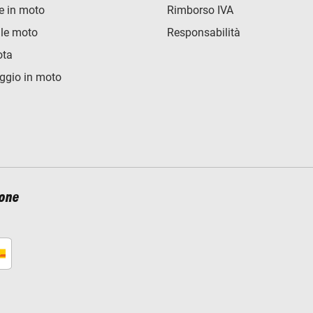
e in moto
Rimborso IVA
lle moto
Responsabilità
ota
ggio in moto
ione