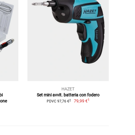
HAZET
bi
Set mini avvit. batteria con fodero
1
ione
79,99 €
2
PDVC 97,76 €