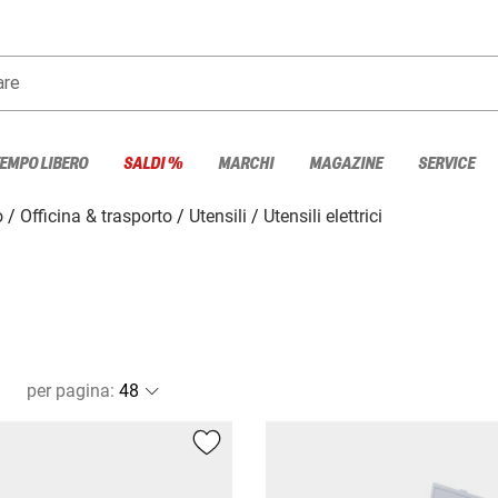
are
TEMPO LIBERO
SALDI %
MARCHI
MAGAZINE
SERVICE
o
Officina & trasporto
Utensili
Utensili elettrici
per pagina
: