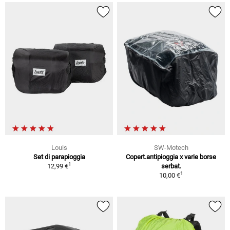
Louis
SW-Motech
Set di parapioggia
Copert.antipioggia x varie borse
1
12,99 €
serbat.
1
10,00 €