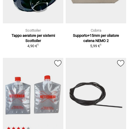
Scottoiler
Cobrra
Tappo aeratore per sistemi
Supporto+15mm per oliatore
Scottoiler
catena NEMO 2
1
1
4,90 €
5,99 €