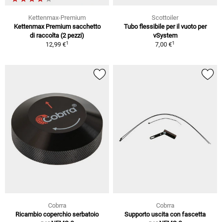
Kettenmax-Premium
Scottoiler
Kettenmax Premium sacchetto
Tubo flessibile per il vuoto per
di raccolta (2 pezzi)
vSystem
1
1
12,99 €
7,00 €
Cobrra
Cobrra
Ricambio coperchio serbatoio
Supporto uscita con fascetta