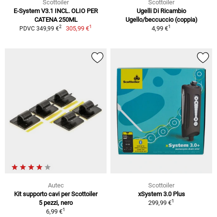
Scottoiler
Scottoiler
E-System V3.1 INCL. OLIO PER
Ugelli Di Ricambio
CATENA 250ML
Ugello/beccuccio (coppia)
1
1
2
305,99 €
4,99 €
PDVC 349,99 €
Autec
Scottoiler
Kit supporto cavi per Scottoiler
xSystem 3.0 Plus
1
5 pezzi, nero
299,99 €
1
6,99 €