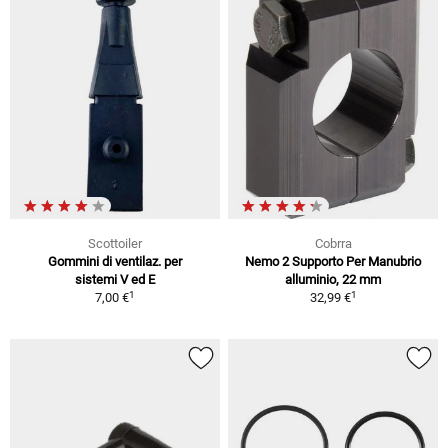
Scottoiler
Cobrra
Gommini di ventilaz. per
Nemo 2 Supporto Per Manubrio
sistemi V ed E
alluminio, 22 mm
1
1
7,00 €
32,99 €