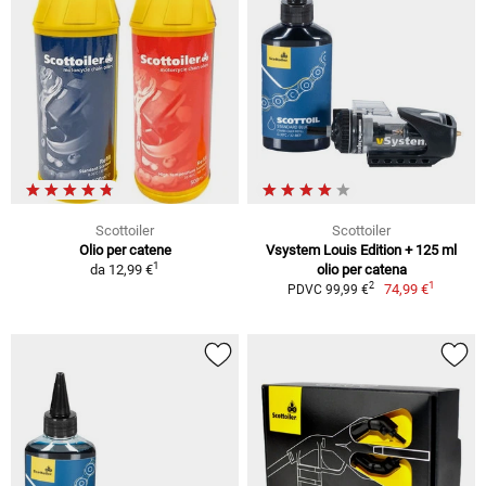
Scottoiler
Scottoiler
Olio per catene
Vsystem Louis Edition + 125 ml
1
da
12,99 €
olio per catena
1
2
74,99 €
PDVC 99,99 €