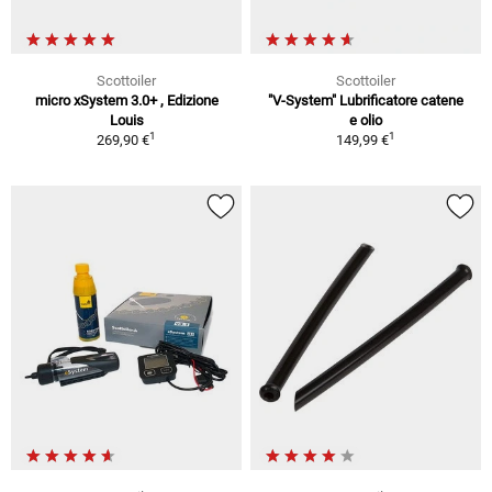
Scottoiler
Scottoiler
micro xSystem 3.0+ , Edizione
"V-System" Lubrificatore catene
Louis
e olio
1
1
269,90 €
149,99 €