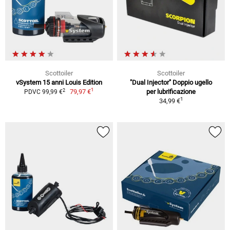
Scottoiler
Scottoiler
vSystem 15 anni Louis Edition
"Dual Injector" Doppio ugello
1
2
79,97 €
per lubrificazione
PDVC 99,99 €
1
34,99 €