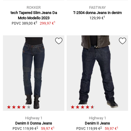
ROKKER
FASTWAY
tech Tapered Slim Jeans Da
T-2504 donna Jeans in denim
1
Moto Modello 2023
129,99 €
1
2
299,97 €
PDVC 389,00 €
Highway 1
Highway 1
Denim II Donna Jeans
Denim II Jeans
1
1
2
2
59,97 €
59,97 €
PDVC 119,99 €
PDVC 119,99 €