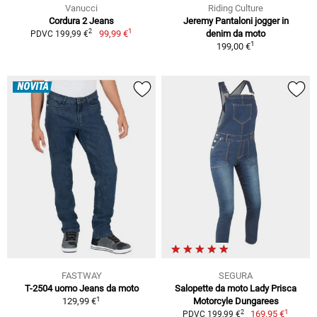
Vanucci
Riding Culture
Cordura 2 Jeans
Jeremy Pantaloni jogger in
1
2
99,99 €
denim da moto
PDVC 199,99 €
1
199,00 €
NOVITÀ
FASTWAY
SEGURA
T-2504 uomo Jeans da moto
Salopette da moto Lady Prisca
1
129,99 €
Motorcyle Dungarees
1
2
169,95 €
PDVC 199,99 €