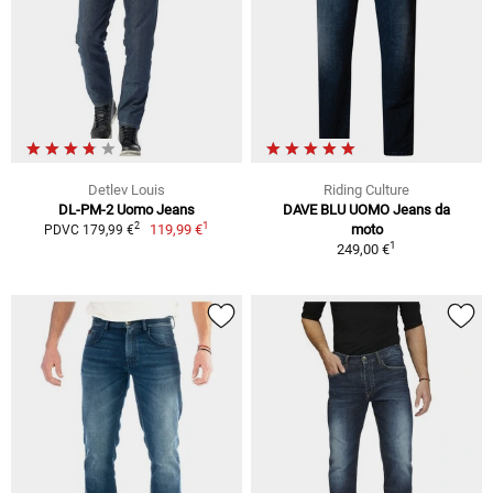
Detlev Louis
Riding Culture
DL-PM-2 Uomo Jeans
DAVE BLU UOMO Jeans da
1
2
119,99 €
moto
PDVC 179,99 €
1
249,00 €