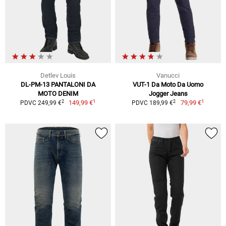
Detlev Louis
Vanucci
DL-PM-13 PANTALONI DA
VUT-1 Da Moto Da Uomo
MOTO DENIM
Jogger Jeans
1
1
2
2
149,99 €
79,99 €
PDVC 249,99 €
PDVC 189,99 €