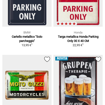
BMW
Honda
Cartello metallico "Solo
Targa metallica Honda Parking
parcheggio"
Only 30 X 40 CM
1
1
13,95 €
22,95 €
NOVITÀ