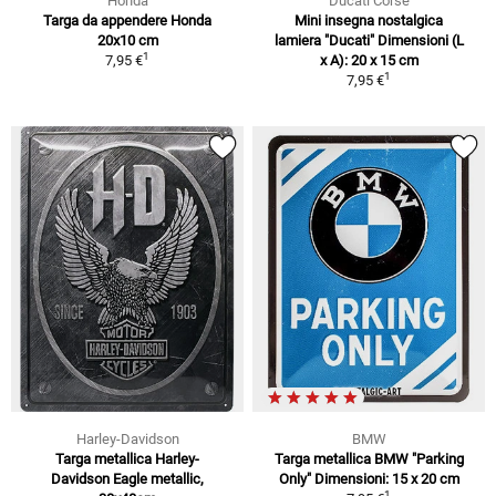
Honda
Ducati Corse
Targa da appendere Honda
Mini insegna nostalgica
20x10 cm
lamiera "Ducati" Dimensioni (L
1
7,95 €
x A): 20 x 15 cm
1
7,95 €
Harley-Davidson
BMW
Targa metallica Harley-
Targa metallica BMW "Parking
Davidson Eagle metallic,
Only" Dimensioni: 15 x 20 cm
1