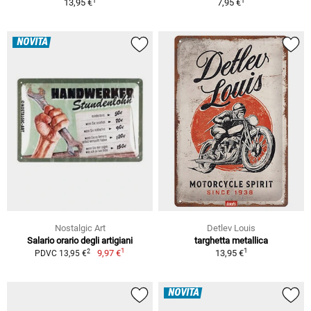
1
1
13,95 €
7,95 €
NOVITÀ
Nostalgic Art
Detlev Louis
Salario orario degli artigiani
targhetta metallica
1
1
2
9,97 €
13,95 €
PDVC 13,95 €
NOVITÀ