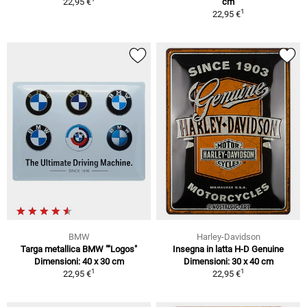
22,95 €
cm
1
22,95 €
BMW
Harley-Davidson
Targa metallica BMW ""Logos"
Insegna in latta H-D Genuine
Dimensioni: 40 x 30 cm
Dimensioni: 30 x 40 cm
1
1
22,95 €
22,95 €