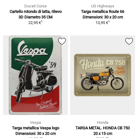
Ducati Corse
US Highways
Cartello rotondo di latta, rilievo
Targa metallica Route 66
3D Diametro 35 CM
Dimensioni: 30 x 20 cm
1
1
22,95 €
13,95 €
Vespa
Honda
Targa metallica Vespa logo
TARGA METAL. HONDA CB 750
Dimensioni: 30 x 20 cm
20 x 15 cm