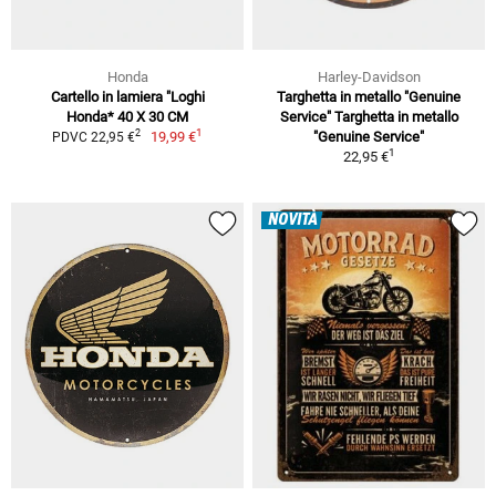
Honda
Harley-Davidson
Cartello in lamiera "Loghi
Targhetta in metallo "Genuine
Honda* 40 X 30 CM
Service" Targhetta in metallo
1
2
19,99 €
"Genuine Service"
PDVC 22,95 €
1
22,95 €
NOVITÀ