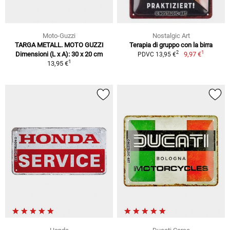
Moto-Guzzi
Nostalgic Art
TARGA METALL. MOTO GUZZI
Terapia di gruppo con la birra
1
2
Dimensioni (L x A): 30 x 20 cm
9,97 €
PDVC 13,95 €
1
13,95 €