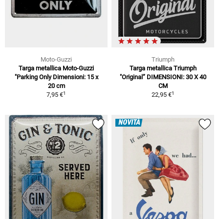
Moto-Guzzi
Triumph
Targa metallica Moto-Guzzi
Targa metallica Triumph
"Parking Only Dimensioni: 15 x
"Original” DIMENSIONI: 30 X 40
20 cm
CM
1
1
7,95 €
22,95 €
NOVITÀ