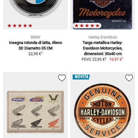
BMW
Harley-Davidson
Insegna rotonda di latta, rilievo
Targa metallica Harley-
3D Diametro 35 CM
Davidson Motorcycles,
1
22,95 €
dimensioni: 30x40 cm
1
2
19,97 €
PDVC 22,95 €
NOVITÀ