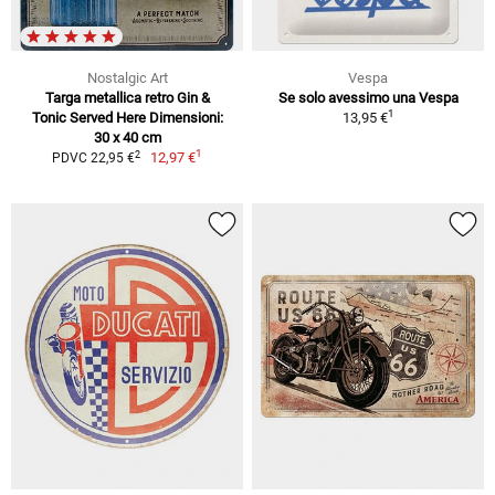
Nostalgic Art
Vespa
Targa metallica retro Gin &
Se solo avessimo una Vespa
1
Tonic Served Here Dimensioni:
13,95 €
30 x 40 cm
1
2
12,97 €
PDVC 22,95 €