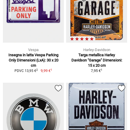
Vespa
Harley-Davidson
Insegna in latta Vespa Parking
Targa metallica Harley
Only Dimensioni (LxA): 30 x 20
Davidson "Garage" Dimensioni:
cm
15 x 20 cm
1
1
2
9,99 €
7,95 €
PDVC 13,95 €