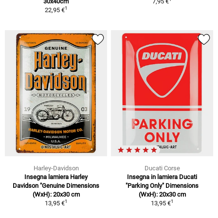
30x40cm
7,95 €
1
22,95 €
Harley-Davidson
Ducati Corse
Insegna lamiera Harley
Insegna in lamiera Ducati
Davidson "Genuine Dimensions
"Parking Only" Dimensions
(WxH): 20x30 cm
(WxH): 20x30 cm
1
1
13,95 €
13,95 €