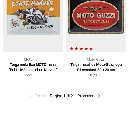
Motomania
Moto-Guzzi
Targa metallica MOTOmania
Targa metallica Moto-Guzz logo
"Echte Männer lieben Kurven!"
Dimensioni: 30 x 20 cm
1
1
22,95 €
13,95 €
Torna
Pagina 1 di 2
Prossima