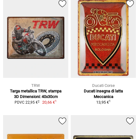
TRW
Ducati Corse
Targa metallica TRW, stampa
Ducati insegna di latta
3D Dimensioni: 40x30cm
Meccanica
1
1
2
20,66 €
13,95 €
PDVC 22,95 €