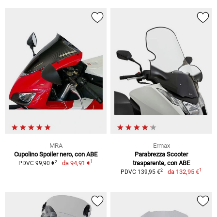
MRA
Ermax
Cupolino Spoiler nero, con ABE
Parabrezza Scooter
1
2
da
94,91 €
trasparente, con ABE
PDVC 99,90 €
1
2
da
132,95 €
PDVC 139,95 €