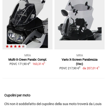
MRA
MRA
Multi-X-Creen Parabr. Compl.
Vario X-Screen Parabrezza
1
2
163,31 €
(Vxc)
PDVC 171,90 €
1
2
da
207,01 €
PDVC 217,90 €
Cupolini per moto
Chi non è soddisfatto del cupolino della sua moto troverà da Louis