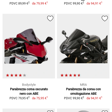
1
1
2
2
da
79,99 €
da
94,91 €
PDVC 89,99 €
PDVC 99,90 €
Bodystyle
MRA
Parabrezza corsa oscurato
Parabrezza da corsa con
nero con ABE
omologazione ABE
1
1
2
2
da
75,95 €
da
94,91 €
PDVC 79,95 €
PDVC 99,90 €