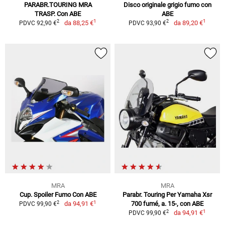
PARABR.TOURING MRA
Disco originale grigio fumo con
TRASP. Con ABE
ABE
1
1
2
2
da
88,25 €
da
89,20 €
PDVC 92,90 €
PDVC 93,90 €
MRA
MRA
Cup. Spoiler Fumo Con ABE
Parabr. Touring Per Yamaha Xsr
1
2
da
94,91 €
700 fumé, a. 15-, con ABE
PDVC 99,90 €
1
2
da
94,91 €
PDVC 99,90 €