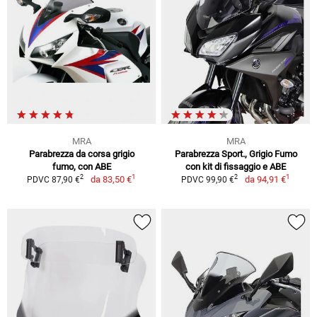
MRA
MRA
Parabrezza da corsa grigio
Parabrezza Sport., Grigio Fumo
fumo, con ABE
con kit di fissaggio e ABE
1
1
2
2
da
83,50 €
da
94,91 €
PDVC 87,90 €
PDVC 99,90 €