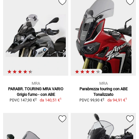
MRA
MRA
PARABR. TOURING MRA VARIO
Parabrezza touring con ABE
Grigio fumo - con ABE
Tonalizzato
1
1
2
2
da
140,51 €
da
94,91 €
PDVC 147,90 €
PDVC 99,90 €