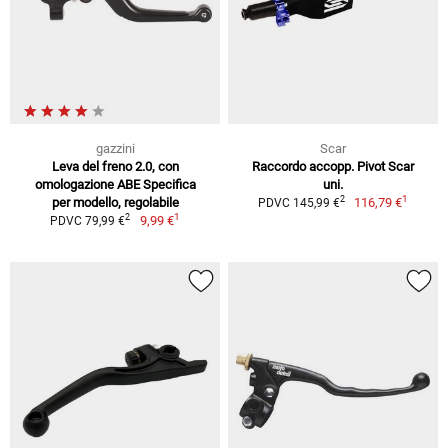
gazzini
Scar
Leva del freno 2.0, con
Raccordo accopp. Pivot Scar
omologazione ABE Specifica
uni.
1
2
per modello, regolabile
116,79 €
PDVC 145,99 €
1
2
9,99 €
PDVC 79,99 €