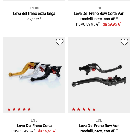
Louis
LSL
Leva del freno extra larga
Leva Del Freno Bow Corta Vari
1
32,99 €
modelli, nero, con ABE
1
2
da
59,95 €
PDVC 89,95 €
LSL
LSL
Leva Del Freno Corta
Leva Del Freno Bow Vari
1
2
da
59,95 €
modelli, nero, con ABE
PDVC 79,95 €