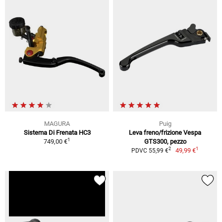
MAGURA
Puig
Sistema Di Frenata HC3
Leva freno/frizione Vespa
1
749,00 €
GTS300, pezzo
1
2
49,99 €
PDVC 55,99 €